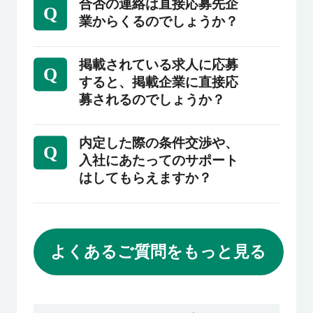
ステップが異なりますので、併願状況を考慮
合否の連絡は直接応募先企
Q
業からくるのでしょうか？
しながら効率的に転職活動を進められるよう
書類選考や面接の合否はすべて弊社担当コン
ご支援いたします。
サルタントを通してご連絡いたします。
掲載されている求人に応募
Q
すると、掲載企業に直接応
採用に至らなかった場合、その理由を確認
募されるのでしょうか？
し、次の応募や面接に活かせるようにアドバ
掲載企業への直接応募にはなりません。ご登
イスさせていただくことも可能です。
録後、弊社コンサルタントとの面談を実施し
内定した際の条件交渉や、
Q
入社にあたってのサポート
た上で、ご紹介可能な場合には掲載企業の求
はしてもらえますか？
人をご紹介させていただきます。また、ご希
希望年収や待遇等を担当コンサルタントが直
望条件にマッチする他求人もご紹介可能で
接企業に交渉いたします。
す。
また、企業に直接聞きづらい質問等がある場
よくあるご質問をもっと見る
合も、コンサルタントが応募企業と求職者の
方の間に立って、疑問や不安が解消できるよ
うサポート致します。