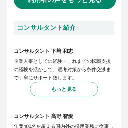
た。
初めての面談で、私が過去に受けた面接の
話をすると、「私からご紹介できていれ
コンサルタント紹介
ば…」と残念がる姿が印象的でした。
下﨑さんは私の経験に基づいて、三菱長崎
コンサルタント 下﨑 和志
機工が希望や条件に合致すると考え、この
企業人事としての経験・これまでの転職支援
会社について話を進めてくださいました。
の経験を活かして、選考対策から条件交渉ま
で丁寧にサポート致します。
もっと見る
コンサルタント 髙野 智愛
年間400名を超える国内外の採用業務に従事し