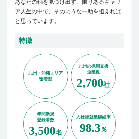
あなたの軸を見つけ出す。限りあるキャリ
利用者の声
ア人生の中で、そのような一助を担えれば
と思っています。
よくあるご質問
特徴
会社概要
九州の採用支援
企業数
九州・沖縄エリア
2,700
密着型
転職のご相談・登録
社
企業の担当者様
年間新規
入社後就業継続率
登録者数
98.3
3,500
％
名