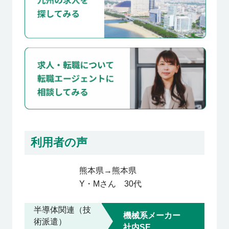
利用者の声
熊本県
→
熊本県
Y・M
さん
30代
半導体関連（技
機械系メーカー
術派遣）
社内SE