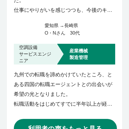
た。
半分焦るような気持ちで、転職エージェン
仕事にやりがいを感じつつも、今後のキャ
トに登録しました。
リアや収入面での限界が見えてきたからで
愛知県
→
長崎県
す。
O・N
さん
30代
また、いつかは故郷の長崎に戻りたいとい
空調設備
う想いもありました。
産業機械
サービスエンジ
製造管理
本格的にUターン転職を考え始めたのは、
ニア
妻の出産を数か月後に控えた5月の長期休
九州での転職を諦めかけていたところ、と
暇。
ある四国の転職エージェントとの出会いが
「夫婦お互いの地元でもある長崎で子育て
希望の光となりました。
ができたら安心だな」。
転職活動をはじめてすでに半年以上が経過
そう考えて、まずは情報収集のために大手
した頃、「九州での転職ならば」とリクパ
転職サイトに登録しました。
ーさんを紹介され、下﨑さんと出会いまし
利用者の声をもっと見る