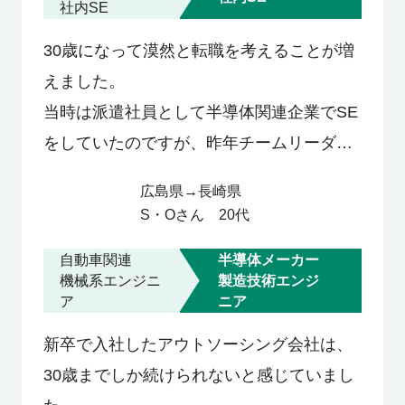
社内SE
30歳になって漠然と転職を考えることが増
えました。
当時は派遣社員として半導体関連企業でSE
をしていたのですが、昨年チームリーダー
に昇格。
広島県
→
長崎県
かなりの残業時間や休日出勤が発生する
S・O
さん
20代
日々に、心身ともにくたくたで。ある時後
自動車関連
半導体メーカー
輩が大手自動車メーカーに転職したのをき
機械系エンジニ
製造技術エンジ
っかけに、今よりもっといい環境で腕を磨
ア
ニア
きたいという思いが強くなりました。
新卒で入社したアウトソーシング会社は、
30代前半はSEとしても脂がのる時期、今を
30歳までしか続けられないと感じていまし
逃したら転職は厳しいかもしれない。