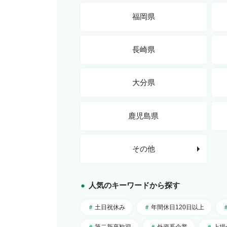
福岡県
長崎県
大分県
鹿児島県
その他
北海道・東北
人気のキーワードから探す
北海道
青森県
関東
土日祝休み
年間休日120日以上
東京都
秋田県
第二新卒歓迎
外資系企業
上場