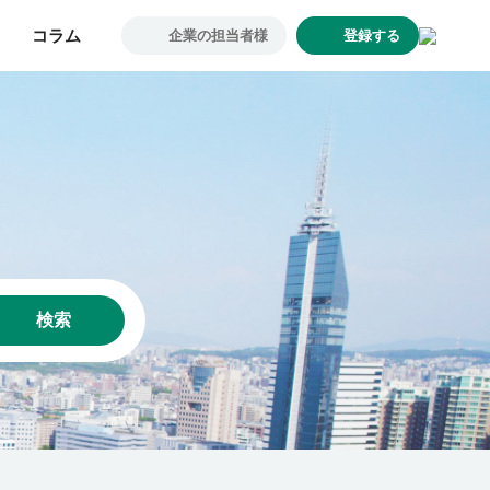
コラム
コラム
企業の担当者様
企業の担当者様
登録する
登録する
求人一覧
企業一覧
お気に入り求人
コラム
初めての方へ
コンサルタント紹介
利用者の声
検索
よくあるご質問
会社概要
転職のご相談・登録