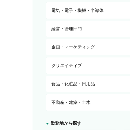
電気・電子・機械・半導体
すべて
研究・開発
半導体・回
経営・管理部門
生産技術
生産管理
品質管理・
セールス・サービスエンジニア
すべて
経営
経営企画・事業企
企画・マーケティング
総務
法務・コンプライアンス
知的財産・特許
購買・資材調達
すべて
商品開発・商品企画
マ
クリエイティブ
リサーチ・データ分析
すべて
プロデューサー・ディレクタ
食品・化粧品・日用品
デザイナー（Web・ゲーム関連）
デザイナー（ファッション・インテリア）
すべて
研究・開発
生産技術
不動産・建築・土木
品質管理・品質保証
すべて
設計
施工管理
プ
セールス・サポートエンジニア
不動
勤務地から探す