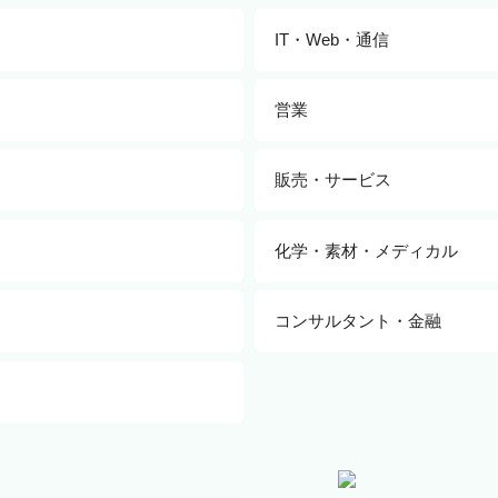
IT・Web・通信
路設計
機械設計
制御設計
すべて
SE
PL・P
営業
品質保証
情報システム・社内SE
ゲーム
画
経理・財務・会計
人事
すべて
法人営業
販売・サービス
広報・IR
内部監査・内部統制
営業事務・アシスタント
物流・貿易
カスタマーサクセス
キ
ーケティング
すべて
店長
スー
化学・素材・メディカル
講師・教師・インストラクタ
ー
プロダクトマネージャー
すべて
研究・開発
コンサルタント・金融
品質管理・品質保証
セ
編集・コピーライター
生産管理
すべて
戦略コンサルタ
組織・人事コンサルタント
ラントエンジニアリング
産専門職