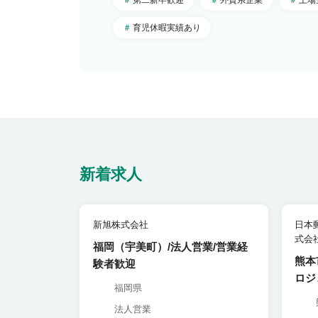
埼玉県
岩手県
北陸・甲信越
山梨県
神奈川県
山形県
育児休暇実績あり
新潟県
千葉県
宮城県
東海
岐阜県
長野県
栃木県
福島県
静岡県
富山県
群馬県
関西
大阪府
愛知県
石川県
茨城県
京都府
三重県
福井県
中国・四国
広島県
兵庫県
岡山県
和歌山県
海外
海外
鳥取県
奈良県
新着求人
島根県
滋賀県
山口県
徳島県
新旭株式会社
日本
香川県
式会
愛媛県
福岡（宇美町）/法人営業/営業経
熊本
験者歓迎
高知県
ロジ
福岡県
法人営業