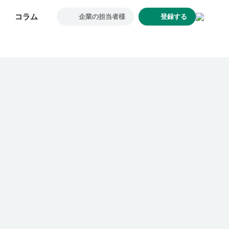
コラム
コラム
企業の担当者様
企業の担当者様
登録する
登録する
求人一覧
企業一覧
お気に入り求人
コラム
初めての方へ
コンサルタント紹介
利用者の声
よくあるご質問
会社概要
転職のご相談・登録