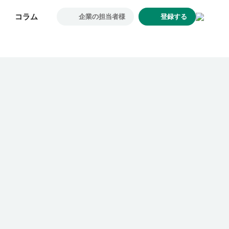
コラム
コラム
企業の担当者様
企業の担当者様
登録する
登録する
求人一覧
企業一覧
お気に入り求人
コラム
初めての方へ
コンサルタント紹介
利用者の声
よくあるご質問
会社概要
転職のご相談・登録