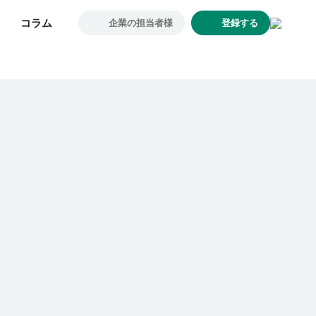
コラム
コラム
企業の担当者様
企業の担当者様
登録する
登録する
求人一覧
企業一覧
お気に入り求人
コラム
初めての方へ
コンサルタント紹介
利用者の声
よくあるご質問
会社概要
転職のご相談・登録