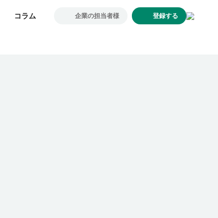
コラム
コラム
企業の担当者様
企業の担当者様
登録する
登録する
求人一覧
企業一覧
お気に入り求人
コラム
初めての方へ
コンサルタント紹介
利用者の声
よくあるご質問
会社概要
転職のご相談・登録