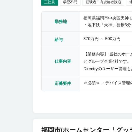
正社員
学歴不問
経験者・有資格者歓迎
福岡県福岡市中央区天神１
勤務地
・地下鉄「天神」徒歩3分
370万円 ～ 500万円
給与
【業務内容】 当社のホー
とグループ企業4社です。 対
仕事内容
Directryのユーザー管理もお願いします。 【具体的には】 ◎各種デバイス管理業務
除、グループウェアの各
≪必須≫ ・デバイス管理
の担当業務のため、チームリーダーがすべて対応する
応募要件
マホ、タブレット、ハンデ
福岡市/ホームセンター「グッ