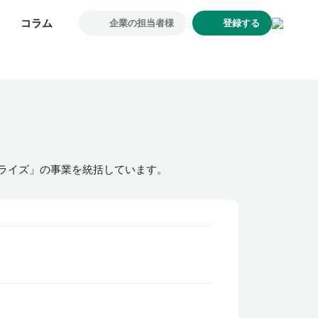
コラム
コラム
企業の担当者様
企業の担当者様
登録する
登録する
求人一覧
企業一覧
お気に入り求人
コラム
初めての方へ
ライズ」の事業を統括しています。
コンサルタント紹介
利用者の声
よくあるご質問
会社概要
転職のご相談・登録