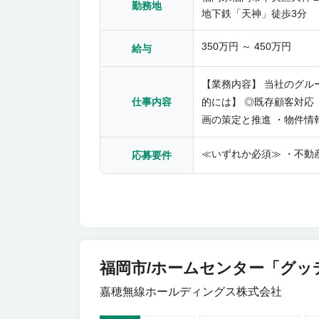
勤務地
地下鉄「天神」徒歩3分
350万円 ～ 450万円
給与
【業務内容】 当社のグル
的には】 ◎既存顧客対応
仕事内容
画の策定と推進 ・物件情
工期管理など） ・既存店
≪いずれか必須≫ ・不動
りますが、出張（基本的は
応募要件
をより強化するための募
福岡市/ホームセンター「グッ
嘉穂無線ホールディングス株式会社