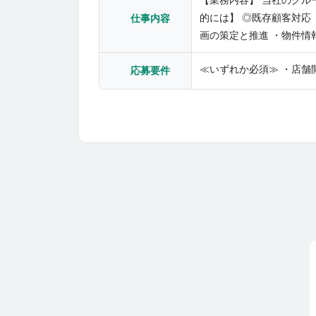
【業務内容】 当社のグル
的には】 ◎既存顧客対応
仕事内容
画の策定と推進 ・物件情
工期管理など） ・既存店
≪いずれか必須≫ ・店舗
りますが、出張（基本的は
応募要件
をより強化するための募