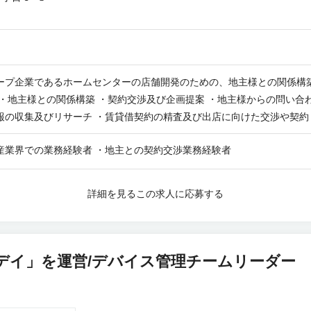
ープ企業であるホームセンターの店舗開発のための、地主様との関係構
 ・地主様との関係構築 ・契約交渉及び企画提案 ・地主様からの問い合
報の収集及びリサーチ ・賃貸借契約の精査及び出店に向けた交渉や契約
舗オーナーやデベロッパー、SC等との良好な関係構築 ◎その他 ・店舗
産業界での業務経験者 ・地主との契約交渉業務経験者
日帰り）頻度は週に1～2回ほどです。 【募集背景】 当社のグループ
集です。
詳細を見る
この求人に応募する
デイ」を運営/デバイス管理チームリーダー