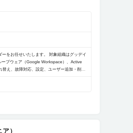
ダーをお任せいたします。 対象組織はグッデイ
Google Workspace）、Active
など ※上記はデバイス管理チーム全体として
ター、ラベルプリンター、複合機、ディスプレ
、ESETなど 【募集背景】 部門・体制強化のため
ニア）