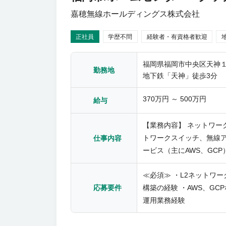
嘉穂無線ホールディングス株式会社
正社員
学歴不問
経験者・有資格者歓迎
福岡県福岡市中央区天神１
勤務地
地下鉄「天神」徒歩3分
370万円 ～ 500万円
給与
【業務内容】 ネットワー
トワークスイッチ、無線ア
仕事内容
ービス（主にAWS、GC
背景】 部門・体制強化の
≪必須≫ ・L2ネットワ
構築の経験 ・AWS、G
応募要件
運用業務経験