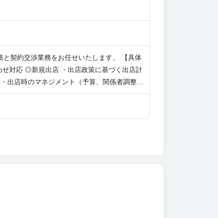
築と契約交渉業務をお任せいたします。 【具体
わせ対応 ◎新規出店 ・出店政策に基づく出店計
 ・出店時のマネジメント（予算、関係者調整、
開発部署の強化及びチームビルド ※担当にもよ
企業、ホームセンター「グッデイ」の店舗開発職