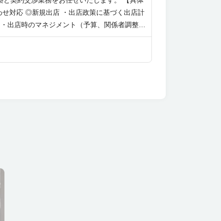
築と契約交渉業務をお任せいたします。 【具体
わせ対応 ◎新規出店 ・出店政策に基づく出店計
 ・出店時のマネジメント（予算、関係者調整、
開発部署の強化及びチームビルド ※担当にもよ
企業、ホームセンター「グッデイ」の店舗開発職