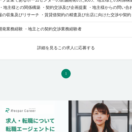
ープ企業であるホームセンターの店舗開発のための、地主様との関係構
 ・地主様との関係構築 ・契約交渉及び企画提案 ・地主様からの問い合
報の収集及びリサーチ ・賃貸借契約の精査及び出店に向けた交渉や契約
舗オーナーやデベロッパー、SC等との良好な関係構築 ◎その他 ・店舗
開発業務経験 ・地主との契約交渉業務経験者
日帰り）頻度は週に1～2回ほどです。 【募集背景】 当社のグループ
集です。
詳細を見る
この求人に応募する
1