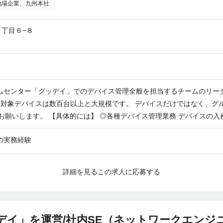
地場企業、九州本社
丁目６−８
ムセンター「グッデイ」でのデバイス管理全般を担当するチームのリー
象デバイスは数百台以上と大規模です。 デバイスだけではなく、グループウェア（
 デバイスの入れ替え、故障対応、設定、ユーザー追加・削
種設定、端末発注、ヘルプデスク、在庫管理、廃棄、企画、次期機種選定
の実務経験
わけではありません。 【対象デバイス】 Chromebook、WINDOWSパソコン、会社支給ス
ィターミナル、デジタルサイネージ、Safie（防犯カメラ）、プリン
イ、キーボード、マウスなど 【使用ソフト】 GWS、MDM（CISCO MERAKI）、AD
詳細を見る
この求人に応募する
デイ」を運営/社内SE（ネットワークエンジ