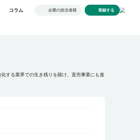
コラム
コラム
企業の担当者様
企業の担当者様
登録する
登録する
求人一覧
企業一覧
お気に入り求人
コラム
初めての方へ
激化する業界での生き残りを賭け、直売事業にも進
コンサルタント紹介
利用者の声
よくあるご質問
会社概要
転職のご相談・登録