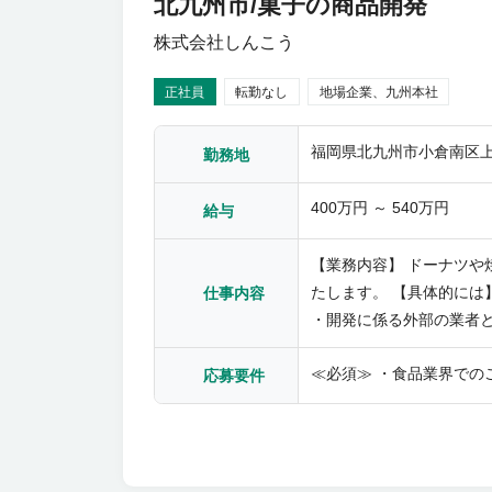
北九州市/菓子の商品開発
株式会社しんこう
正社員
転勤なし
地場企業、九州本社
福岡県北九州市小倉南区上曽
勤務地
400万円 ～ 540万円
給与
【業務内容】 ドーナツ
たします。 【具体的には】 ・経営や営業現場からの提案をもとに商品を企画 ・商品の素材原料の選別、味の決定ののち、試作を繰り返して完成
仕事内容
・開発に係る外部の業者
≪必須≫ ・食品業界での
応募要件