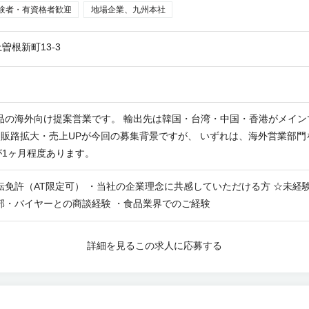
験者・有資格者歓迎
地場企業、九州本社
根新町13-3
品の海外向け提案営業です。 輸出先は韓国・台湾・中国・香港がメイ
して販路拡大・売上UPが今回の募集背景ですが、 いずれは、海外営業部門を
1ヶ月程度あります。
可） ・当社の企業理念に共感していただける方 ☆未経験歓迎☆ ≪歓迎≫ ・何らかの営業経験（個人・
部・バイヤーとの商談経験 ・食品業界でのご経験
詳細を見る
この求人に応募する