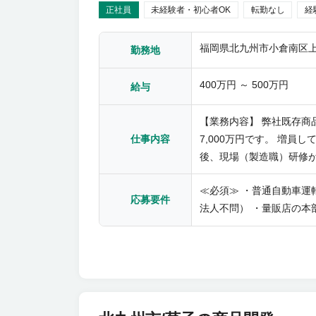
正社員
未経験者・初心者OK
転勤なし
経
福岡県北九州市小倉南区上曽
勤務地
400万円 ～ 500万円
給与
【業務内容】 弊社既存商
7,000万円です。 増員
仕事内容
後、現場（製造職）研修が
≪必須≫ ・普通自動車運転免許（AT限定
応募要件
法人不問） ・量販店の本