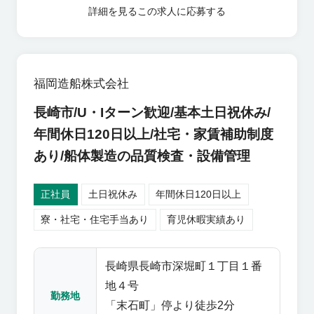
詳細を見る
この求人に応募する
福岡造船株式会社
長崎市/U・Iターン歓迎/基本土日祝休み/
年間休日120日以上/社宅・家賃補助制度
あり/船体製造の品質検査・設備管理
正社員
土日祝休み
年間休日120日以上
寮・社宅・住宅手当あり
育児休暇実績あり
長崎県長崎市深堀町１丁目１番
地４号
勤務地
「末石町」停より徒歩2分