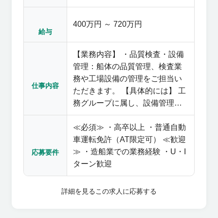
400万円 ～ 720万円
給与
【業務内容】 ・品質検査・設備
管理：船体の品質管理、検査業
務や工場設備の管理をご担当い
仕事内容
ただきます。 【具体的には】 工
務グループに属し、設備管理、
検査、安全管理を行っていただ
≪必須≫ ・高卒以上 ・普通自動
きます。 工務グループは10名
車運転免許（AT限定可） ≪歓迎
≫ ・造船業での業務経験 ・U・I
応募要件
ターン歓迎
詳細を見る
この求人に応募する