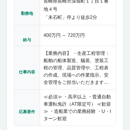
長崎県長崎市深堀町１丁目１番
地４号
勤務地
「末石町」停より徒歩2分
400万円 ～ 720万円
給与
【業務内容】 ・生産工程管理：
船舶の船体製造、艤装、塗装工
程の管理、品質管理や、工程表
仕事内容
の作成、現場への作業指示、安
全管理をご担当いただきます。
※以下の2グループそれぞれに工
≪必須≫ ・高卒以上 ・普通自動
程管理の担当があります。 ・船
車運転免許（AT限定可） ≪歓迎
殻グループ：船体をつくる工程
≫ ・造船業での業務経験 ・U・I
・艤装グループ：できあがった
応募要件
ターン歓迎
船に装備品を装着する