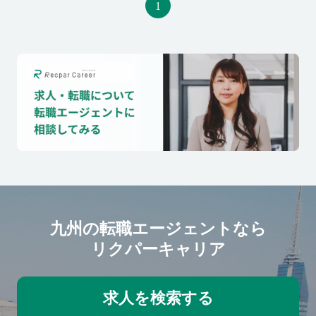
1
（当社には20代後半～30代前
を基に事業所の開設に一翼を担
半でPLを担当する社員が多くい
うメンバーを募集します。 立ち
ます） ≪歓迎資格≫ ・応用情報
上げに挑戦したい方、新しい環
技術者 ≪求める人物像≫ ・コミ
境で裁量をもって働きたい方を
ュニケーションを楽しむ ・自ら
歓迎します！ 【北九州市の発展
変化・成長の機会を創出する ・
への貢献】 ゆくゆくは行政DXや
周りを巻き込んで前に進める ・
地場企業DXを推進していきま
チームワークを大切にする
す。 地方の発展への貢献性が高
いお仕事が可能です。 【立ち上
げメンバーとして関われる】 事
業所の立ち上げメンバーとし
て、一緒に拠点を成長させても
らいます。 業務はもちろん、採
九州の転職エージェントなら
用活動にも一部携われるなど普
リクパーキャリア
通のエンジニアでは経験できな
いことも挑戦いただけます。 新
しいことや幅広くチャレンジし
たい方は大歓迎です。 【オスス