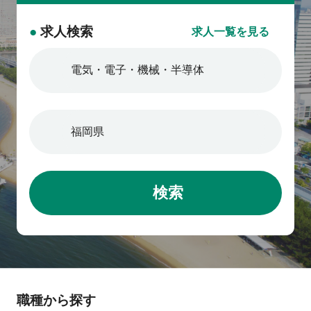
メポイント】 ・定着率94%以
上、残業月平均20時間程度 働
●
求人検索
求人一覧を見る
き方改革にも注力しており、
2024年度の平均残業時間は20.8
時間/月を実現しています。 ・リ
モートワークあり ・新幹線利用
OK！ 新幹線（博多－小倉）の
交通費を通勤費として支給 ・リ
フレッシュ休暇 (5日間・休暇手
当5万円支給) 1年の間で5日間
連続で休暇を取得できる制度
検索
（取得率は9割） ・産休・育休
からの復帰率は100％ 男性の
育児休暇の取得実績もございま
す。 出産後の時短勤務は法定
制度より長く、お子様が中学校
に入学されるまで延長可能。
職種から探す