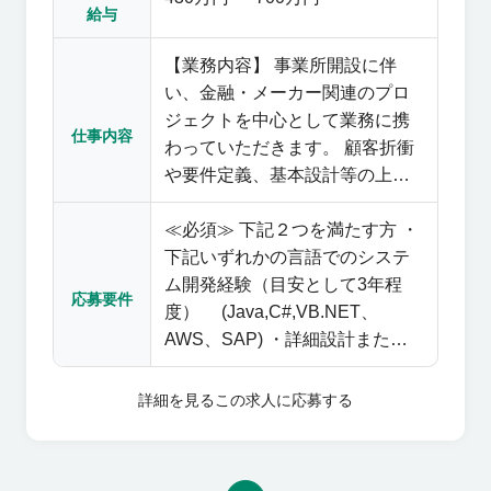
給与
【業務内容】 事業所開設に伴
い、金融・メーカー関連のプロ
ジェクトを中心として業務に携
仕事内容
わっていただきます。 顧客折衝
や要件定義、基本設計等の上流
工程から携わりやすいため、
≪必須≫ 下記２つを満たす方 ・
PL、PMとしてのキャリアを経験
下記いずれかの言語でのシステ
しやすい環境です。 <開発環境>
ム開発経験（目安として3年程
言語：Java、COBOL、JCL、
応募要件
度） (Java,C#,VB.NET、
Go、JavaScript等 環境：shell、
AWS、SAP) ・詳細設計または
WACs、HLL/WB 【福岡事業所
基本設計のご経験をお持ちの方
の開設に伴い、立ち上げメンバ
≪歓迎≫ ・マネジメント経験
ーを募集】 2025年より、広島に
詳細を見る
この求人に応募する
（マネジメントに挑戦したい
続いて福岡で新拠点を立ち上げ
方） ・金融業務知識のある方 ・
ました。 大阪、東京の安定した
上流工程にチャレンジしたい方
本社を持ちながら、広島の実績