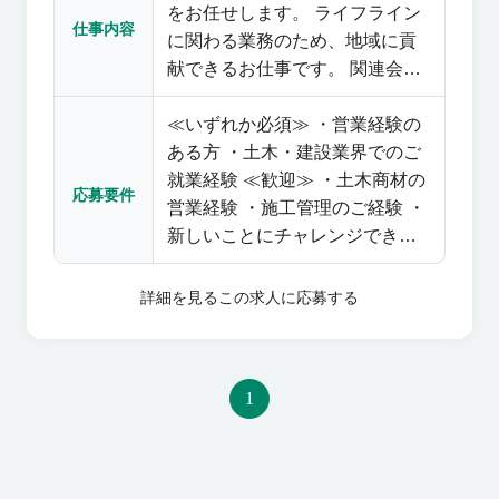
をお任せします。 ライフライン
仕事内容
に関わる業務のため、地域に貢
献できるお仕事です。 関連会社
である日之出水道機器株式会社
≪いずれか必須≫ ・営業経験の
が保有する経営資源を背景に、
ある方 ・土木・建設業界でのご
マンホール蓋を中心としたコン
就業経験 ≪歓迎≫ ・土木商材の
クリート製品や塩ビ製品等、土
応募要件
営業経験 ・施工管理のご経験 ・
木・建築資材全般のルート営業
新しいことにチャレンジできる
と新規市場・商材・顧客の開拓
方
業務をお任せします。 原則転勤
はなく、年間休日130日、残業時
詳細を見る
この求人に応募する
間10時間程度とワークライフバ
ランスもしっかりとれた環境で
一緒に地域に貢献して頂ける方
1
を募集します。 【製品】マンホ
ールふた、グレーチング(排水
蓋)、道路工事関連商材など 【主
要顧客】工事業者、商社、コン