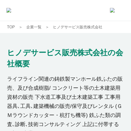
TOP
企業一覧
ヒノデサービス販売株式会社
求人一覧
企業一覧
ヒノデサービス販売株式会社
の会
社概要
お気に入り求人
ライフライン関連の鋳鉄製マンホール鉄ふたの販
コラム
売、及び合成樹脂/ コンクリート等の土木建築用
資材の販売 下水道工事及び土木建築工事 工事用
初めての方へ
器具､工具､建築機械の販売/保守及びレンタル (Ｇ
Ｍラウンドカッター・杭打ち機等) 鉄ふた類の調
コンサルタント紹介
査､診断､技術コンサルティング 上記に付帯する