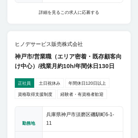
とにチャレンジできる方 ≪求め
ト営業） ・新規市場・商材・顧
る人物像≫ 当社は社会インフラ
客の開拓業務（既存のお客様か
詳細を見る
この求人に応募する
の建設､維持管理領域において､
ら新しい現場を紹介してもらっ
工事業者様へ商品や、施工支援
たり、新しい商材を案内する）
サービスを通じて、市民の方々
【製品】マンホールふた、グレ
の安全・安心を下支えする重要
ーチング（排水蓋）、道路工事
ヒノデサービス販売株式会社
な仕事を担っております。 その
関連商材など 【主要顧客】工事
神戸市/営業職（エリア密着・既存顧客向
社会基盤を維持していくことを
業者、商社、コンクリートメー
理解し､責任と誠実さを持って､
カー ※原則転勤はなく、年間休
け中心）/残業月約10h/年間休日130日
柔軟な現場対応力をもった方を
日130日、残業時間10時間程度
募集しています。
とワークライフバランスもしっ
正社員
土日祝休み
年間休日120日以上
かりとれた環境で一緒に地域に
資格取得支援制度
経験者・有資格者歓迎
貢献して頂ける方を募集します!!
兵庫県神戸市須磨区磯馴町6-1-
11
勤務地