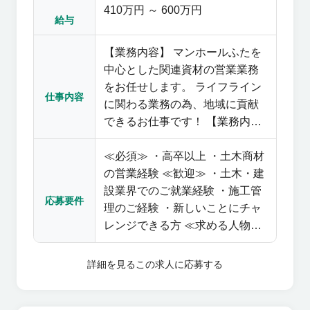
410万円 ～ 600万円
給与
【業務内容】 マンホールふたを
中心とした関連資材の営業業務
をお任せします。 ライフライン
仕事内容
に関わる業務の為、地域に貢献
できるお仕事です！ 【業務内
容】 ・ルート営業業務（関連会
≪必須≫ ・高卒以上 ・土木商材
社である日之出水道機器株式会
の営業経験 ≪歓迎≫ ・土木・建
社が保有する経営資源を背景
設業界でのご就業経験 ・施工管
に、マンホール蓋を中心とした
応募要件
理のご経験 ・新しいことにチャ
コンクリート製品や塩ビ製品
レンジできる方 ≪求める人物像
等、土木・建築資材全般のルー
≫ 当社は社会インフラの建設､維
ト営業） ・新規市場・商材・顧
持管理領域において､工事業者様
客の開拓業務（既存のお客様か
詳細を見る
この求人に応募する
へ商品や、施工支援サービスを
ら新しい現場を紹介してもらっ
通じて、市民の方々の安全・安
たり、新しい商材を案内する）