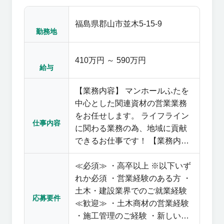
福島県郡山市並木5-15-9
勤務地
410万円 ～ 590万円
給与
【業務内容】 マンホールふたを
中心とした関連資材の営業業務
をお任せします。 ライフライン
仕事内容
に関わる業務の為、地域に貢献
できるお仕事です！ 【業務内
容】 ・ルート営業業務（関連会
≪必須≫ ・高卒以上 ※以下いず
社である日之出水道機器株式会
れか必須 ・営業経験のある方 ・
社が保有する経営資源を背景
土木・建設業界でのご就業経験
に、マンホール蓋を中心とした
応募要件
≪歓迎≫ ・土木商材の営業経験
コンクリート製品や塩ビ製品
・施工管理のご経験 ・新しいこ
等、土木・建築資材全般のルー