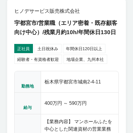
心を下支えする重要な仕事を担
【製品】マンホールふた、グレ
っております。 その社会基盤を
ーチング（排水蓋）、道路工事
ヒノデサービス販売株式会社
維持していくことを理解し､責任
関連商材など 【主要顧客】工事
宇都宮市/営業職（エリア密着・既存顧客
と誠実さを持って､柔軟な現場対
業者、商社、コンクリートメー
応力をもった方を募集していま
カー ※原則転勤はなく、年間休
向け中心）/残業月約10h/年間休日130日
す。
日130日、残業時間10時間程度
とワークライフバランスもしっ
正社員
土日祝休み
年間休日120日以上
かりとれた環境で一緒に地域に
経験者・有資格者歓迎
地場企業、九州本社
貢献して頂ける方を募集します!!
栃木県宇都宮市城南2-4-11
勤務地
400万円 ～ 590万円
給与
【業務内容】 マンホールふたを
中心とした関連資材の営業業務