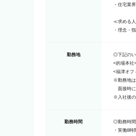
・住宅業界
≪求める人
・理念・指
勤務地
◎下記のい
<的場本社>
<福津オフィ
※勤務地は
　面接時に
※入社後の
勤務時間
◎勤務時間9:
・実働8時間