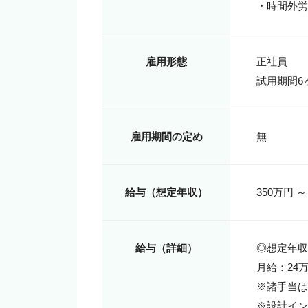
・時間外労
雇用形態
正社員

試用期間6
雇用期間の定め
無
給与（想定年収）
350万円 ～
給与（詳細）
◎想定年収3
月給：24
※諸手当は
※設計イン