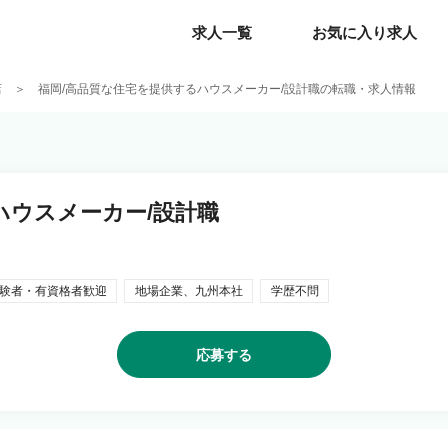
求人一覧
求人一覧
お気に入り求人
お気に入り求人
店
福岡/高品質な住宅を提供するハウスメーカー/設計職の転職・求人情報
ハウスメーカー/設計職
験者・有資格者歓迎
地場企業、九州本社
学歴不問
応募する