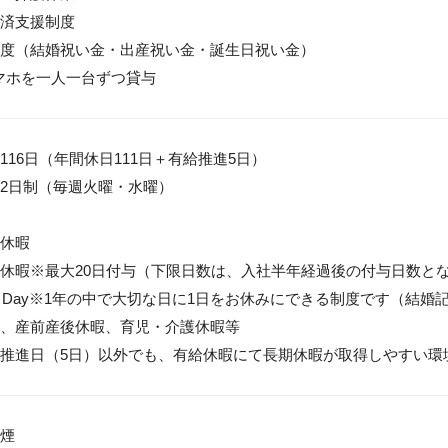
済支援制度

度（結婚祝い金・出産祝い金・誕生日祝い金）

マホを一人一台ずつ貸与
116日（年間休日111日＋有給推進5日）

2日制（毎週火曜・水曜）

休暇

休暇※最大20日付与（下限日数は、入社半年経過後の付与日数とな
ious Day※1年の中で大切な日に1日をお休みにできる制度です（結婚
、産前産後休暇、育児・介護休暇等

推進日（5日）以外でも、有給休暇にて長期休暇が取得しやすい環