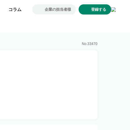
コラム
コラム
企業の担当者様
企業の担当者様
登録する
登録する
求人一覧
企業一覧
お気に入り求人
No.
33470
コラム
初めての方へ
コンサルタント紹介
利用者の声
よくあるご質問
会社概要
転職のご相談・登録