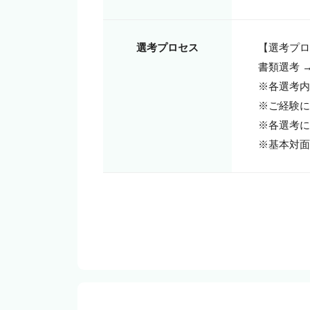
選考プロセス
【選考プロ
書類選考 →
※各選考内
※ご経験に
※各選考に
※基本対面