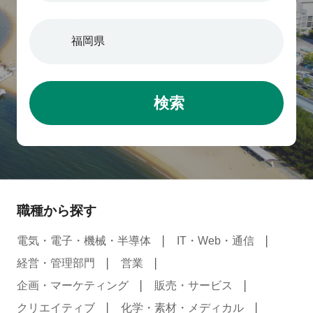
検索
職種から探す
電気・電子・機械・半導体
IT・Web・通信
経営・管理部門
営業
企画・マーケティング
販売・サービス
クリエイティブ
化学・素材・メディカル