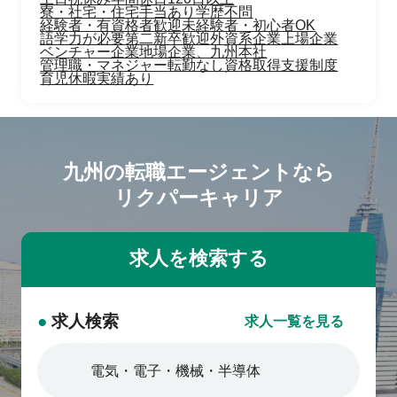
寮・社宅・住宅手当あり
学歴不問
経験者・有資格者歓迎
未経験者・初心者OK
語学力が必要
第二新卒歓迎
外資系企業
上場企業
ベンチャー企業
地場企業、九州本社
管理職・マネジャー
転勤なし
資格取得支援制度
育児休暇実績あり
九州の転職エージェントなら
リクパーキャリア
●
求人検索
求人一覧を見る