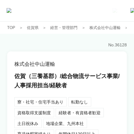
TOP
佐賀県
経営・管理部門
株式会社中山運輸
求人一覧
No.
36128
企業一覧
株式会社中山運輸
お気に入り求人
佐賀（三養基郡）/総合物流サービス事業/
人事採用担当/経験者
コラム
寮・社宅・住宅手当あり
転勤なし
初めての方へ
資格取得支援制度
経験者・有資格者歓迎
土日祝休み
地場企業、九州本社
コンサルタント紹介