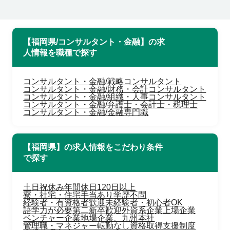
【福岡県/コンサルタント・金融】の求
人情報を職種で探す
コンサルタント・金融/戦略コンサルタント
コンサルタント・金融/財務・会計コンサルタント
コンサルタント・金融/組織・人事コンサルタント
コンサルタント・金融/弁護士・会計士・税理士
コンサルタント・金融/金融専門職
【福岡県】の求人情報をこだわり条件
で探す
土日祝休み
年間休日120日以上
寮・社宅・住宅手当あり
学歴不問
経験者・有資格者歓迎
未経験者・初心者OK
語学力が必要
第二新卒歓迎
外資系企業
上場企業
ベンチャー企業
地場企業、九州本社
管理職・マネジャー
転勤なし
資格取得支援制度