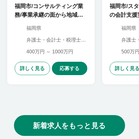
ounting
福岡市/コンサルティング業
福岡市/スタ
務/事業承継の面から地域経
の会計支援
済に貢献
ー
福岡県
福岡県
弁護士・会計士・税理士,
弁護士
組織・人事コンサルタン
財務・
ト,金融専門職,財務・会計
400万円 ～ 1000万円
500万円
コンサルタント,戦略コン
サルタント
詳しく見る
応募する
詳しく見
新着求人をもっと見る