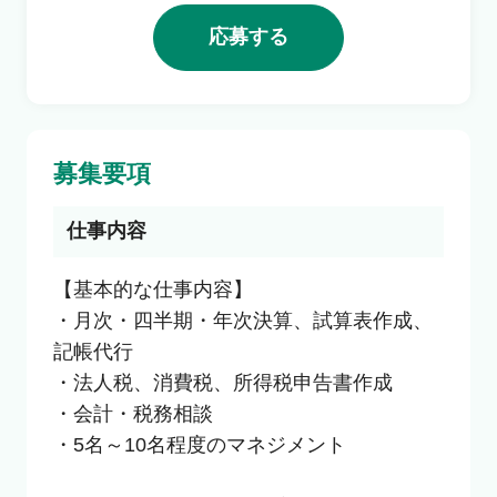
利用者の声
応募する
よくあるご質問
募集要項
会社概要
仕事内容
転職のご相談・登録
【基本的な仕事内容】

・月次・四半期・年次決算、試算表作成、
記帳代行

企業の担当者様
・法人税、消費税、所得税申告書作成

・会計・税務相談

・5名～10名程度のマネジメント
