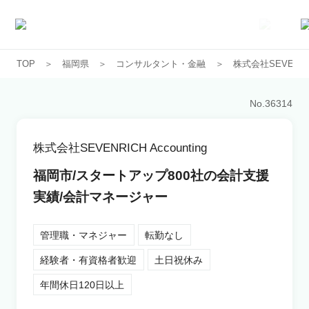
TOP
福岡県
コンサルタント・金融
株式会社SEVENRICH
求人一覧
No.
36314
企業一覧
株式会社SEVENRICH Accounting
お気に入り求人
福岡市/スタートアップ800社の会計支援
実績/会計マネージャー
コラム
管理職・マネジャー
転勤なし
初めての方へ
経験者・有資格者歓迎
土日祝休み
年間休日120日以上
コンサルタント紹介