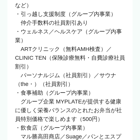
など）

・引っ越し支援制度（グループ内事業）

　仲介手数料の社員割引あり

・ウェルネス／ヘルスケア（グループ内事
業）　

　ARTクリニック（無料AMH検査）／
CLINIC TEN（保険診療無料・自費診療社員
割引）

　パーソナルジム（社員割引）／サウナ
（the・）（社員割引）

・食事補助（グループ内事業）　

　グループ企業 MYPLATEが提供する健康
に優しく栄養バランスのとれたお弁当が社
員特別価格で楽しめます（500円）

・飲食店（グループ内事業）

　マル勝高田商店／Suage／パンとエスプ