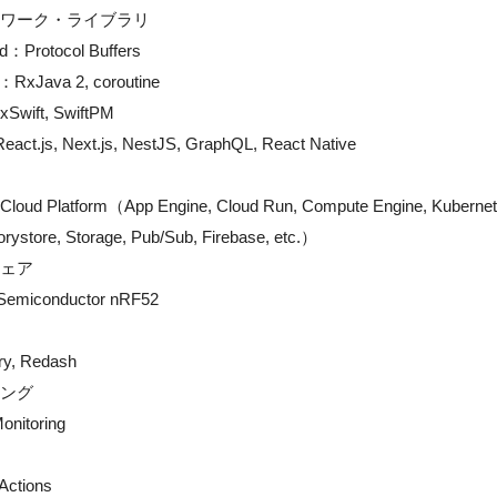
ワーク・ライブラリ

：Protocol Buffers

：RxJava 2, coroutine

wift, SwiftPM

ct.js, Next.js, NestJS, GraphQL, React Native

Cloud Platform（App Engine, Cloud Run, Compute Engine, Kubernetes 
ystore, Storage, Pub/Sub, Firebase, etc.）

ェア

Semiconductor nRF52

y, Redash

ング

nitoring

ctions
