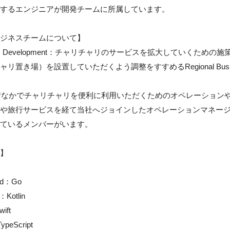
するエンジニアが開発チームに所属しています。

ジネスチームについて】

ness Development：チャリチャリのサービスを拡大していくた
ャリ置き場）を設置していただくよう調整をすすめるRegional Bu
t：街なかでチャリチャリを便利に利用いただくためのオペレーショ
や旅行サービスを経て当社へジョインしたオペレーションマネー
ているメンバーがいます。

】

d：Go

：Kotlin

ft

peScript
