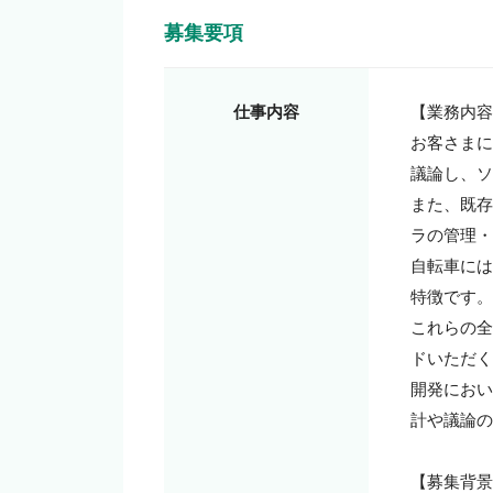
募集要項
仕事内容
【業務内容
お客さまに
議論し、ソ
また、既存
ラの管理・
自転車には
特徴です。

これらの全
ドいただく
開発におい
計や議論の
【募集背景