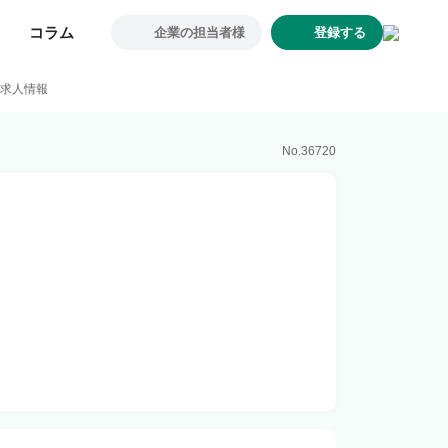
コラム
コラム
企業の担当者様
企業の担当者様
登録する
登録する
求人一覧
・求人情報
企業一覧
お気に入り求人
No.
36720
コラム
初めての方へ
コンサルタント紹介
利用者の声
よくあるご質問
会社概要
転職のご相談・登録