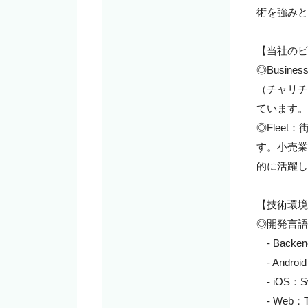
術を強みと
【当社のビ
◎Busi
（チャリチ
ています。

◎Flee
す。小売業
的に活躍し
【技術環境
◎開発言語

　- Backen
　- Android
　- iOS：Swi
　- Web：Ty