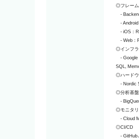
◎フレーム
　- Backend
　- Android
　- iOS：RxS
　- Web：Rea
◎インフラ

　- Google 
SQL, Memor
◎ハードウ
　- Nordic 
◎分析基盤

　- BigQuer
◎モニタリ
　- Cloud Mo
◎CI/CD

　- GitHub A