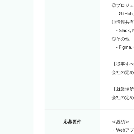
◎プロジェ
　- GitHub, 
◎情報共有
　- Slack, 
◎その他

　- Figma, 
【従事すべ
会社の定め
【就業場所
会社の定め
応募要件
≪必須≫

・Webア