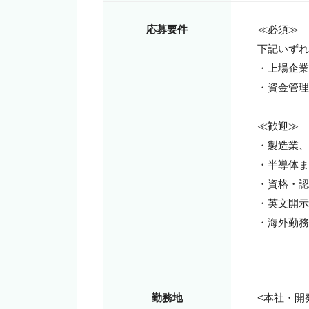
応募要件
≪必須≫

下記いずれ
・上場企業
・資金管理
≪歓迎≫

・製造業、
・半導体ま
・資格・認
・英文開示
・海外勤務
勤務地
<本社・開発