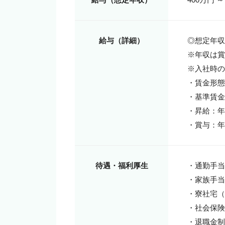
給与（詳細）
◎想定年収4
※年収は賞
※入社時の
・賃金形態
・基準賃金：2
・昇給：年
・賞与：年
待遇・福利厚生
・通勤手当
・家族手当
・寮社宅（
・社会保険
・退職金制