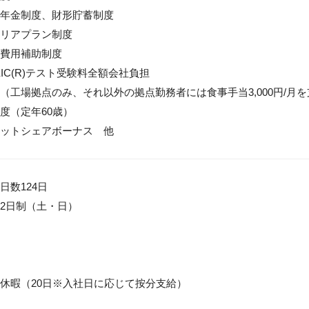
年金制度、財形貯蓄制度

リアプラン制度

費用補助制度

IC(R)テスト受験料全額会社負担

（工場拠点のみ、それ以外の拠点勤務者には食事手当3,000円/月を
度（定年60歳）

ットシェアボーナス　他
数124日

2日制（土・日）

休暇（20日※入社日に応じて按分支給）
