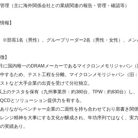
管理（主に海外関係会社との業績関連の報告・管理・確認等）

情報】

　※部長1名（男性）、グループリーダー2名（男性・女性）、メンバ
徴】

年8月に国内唯一のDRAMメーカーであるマイクロンメモリジャパン
中するため、テスト工程を分離。マイクロンメモリジャパン（旧：エルピ
ストなど大手企業の出資を受けて分社独立。

0台以上のテスタを保有（九州事業所：約380台、TPW：約830台）
QCDとソリューション提供力を有する。

ありながらベンチャー企業の二面性を持ち合わせており肩書き関
レンジ精神を大事にする文化が醸成され、年功序列ではなく、実力
の実績あり。