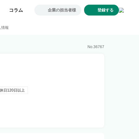
コラム
コラム
企業の担当者様
企業の担当者様
登録する
登録する
求人一覧
人情報
企業一覧
お気に入り求人
No.
36767
コラム
初めての方へ
コンサルタント紹介
利用者の声
休日120日以上
よくあるご質問
会社概要
転職のご相談・登録