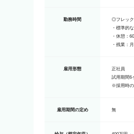
勤務時間
◎フレックス
・標準的な勤務
・休憩：60
・残業：月
雇用形態
正社員

試用期間6ヶ
※採用時の
雇用期間の定め
無
給与（想定年収）
400万円 ～