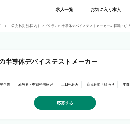
求人一覧
求人一覧
お気に入り求人
お気に入り求人
ブ
横浜市/財務/国内トップクラスの半導体デバイステストメーカーの転職・求
スの半導体デバイステストメーカー
場企業
経験者・有資格者歓迎
土日祝休み
育児休暇実績あり
年間
応募する