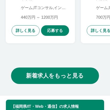
ージャー＜0125CXA＞
ゲーム,ITコンサル,インフ
ゲーム,
ラエンジニア,PL・PM,デ
ラエンジ
ータサイエンティスト,情
ータサ
440万円 ～ 1200万円
700万円
報システム・社内SE,SE
報システ
詳しく見る
応募する
詳しく見
新着求人をもっと見る
【福岡県/IT・Web・通信】の求人情報