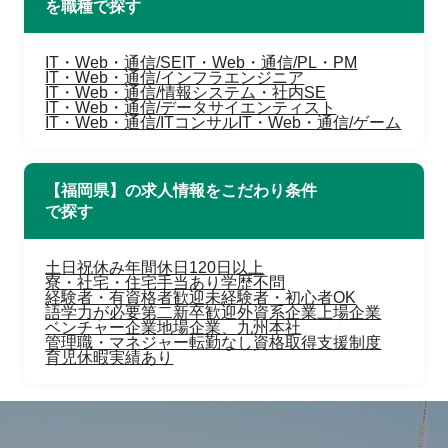
を職種で探す
IT・Web・通信/SE
IT・Web・通信/PL・PM
IT・Web・通信/インフラエンジニア
IT・Web・通信/情報システム・社内SE
IT・Web・通信/データサイエンティスト
IT・Web・通信/ITコンサル
IT・Web・通信/ゲーム
【福岡県】の求人情報をこだわり条件
で探す
土日祝休み
年間休日120日以上
寮・社宅・住宅手当あり
学歴不問
経験者・有資格者歓迎
未経験者・初心者OK
語学力が必要
第二新卒歓迎
外資系企業
上場企業
ベンチャー企業
地場企業、九州本社
管理職・マネジャー
転勤なし
資格取得支援制度
育児休暇実績あり