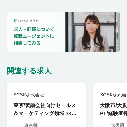
関連する求人
SCSK株式会社
SCSK株式
東京/製薬会社向けセールス
大阪市/大
＆マーケティング領域DXエ
PL/経験者
ンジニア/プロジェクトマネ
0417製造F
東京都
大阪府