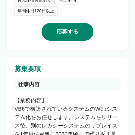
育児休暇実績あり
学歴不問
利用者の声
年間休日120日以上
よくあるご質問
応募する
会社概要
募集要項
転職のご相談・登録
仕事内容
【業務内容】

企業の担当者様
VB6で構築されているシステムのWebシス
テム化をお任せします。システムをリリー
ス後、別のレガシーシステムのリプレイス
を1年単位目処に2030年頃まで繰り返す長