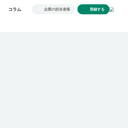
コラム
コラム
企業の担当者様
企業の担当者様
登録する
登録する
求人一覧
企業一覧
お気に入り求人
コラム
初めての方へ
コンサルタント紹介
利用者の声
よくあるご質問
会社概要
転職のご相談・登録