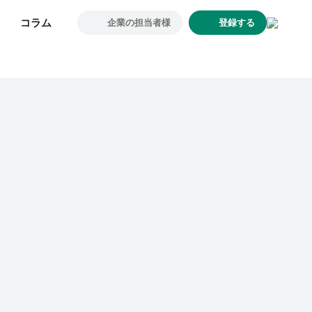
コラム
コラム
企業の担当者様
企業の担当者様
登録する
登録する
求人一覧
企業一覧
お気に入り求人
コラム
初めての方へ
コンサルタント紹介
利用者の声
よくあるご質問
会社概要
転職のご相談・登録