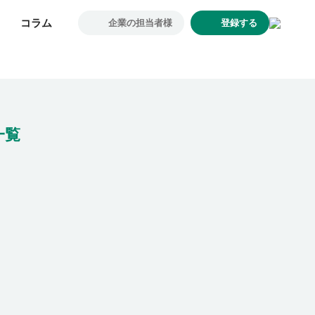
コラム
コラム
企業の担当者様
企業の担当者様
登録する
登録する
求人一覧
企業一覧
お気に入り求人
コラム
一覧
初めての方へ
コンサルタント紹介
利用者の声
よくあるご質問
会社概要
転職のご相談・登録