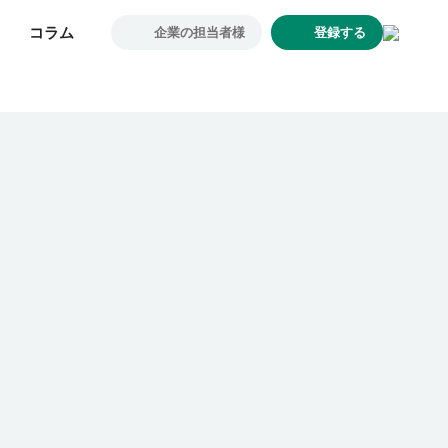
コラム
コラム
企業の担当者様
企業の担当者様
登録する
登録する
求人一覧
企業一覧
お気に入り求人
コラム
初めての方へ
コンサルタント紹介
利用者の声
よくあるご質問
会社概要
転職のご相談・登録