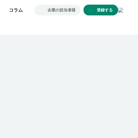
コラム
コラム
企業の担当者様
企業の担当者様
登録する
登録する
求人一覧
企業一覧
お気に入り求人
コラム
初めての方へ
コンサルタント紹介
利用者の声
よくあるご質問
会社概要
転職のご相談・登録