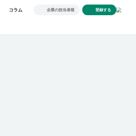
コラム
コラム
企業の担当者様
企業の担当者様
登録する
登録する
求人一覧
企業一覧
お気に入り求人
コラム
初めての方へ
コンサルタント紹介
利用者の声
よくあるご質問
会社概要
転職のご相談・登録