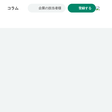
コラム
コラム
企業の担当者様
企業の担当者様
登録する
登録する
求人一覧
企業一覧
お気に入り求人
コラム
初めての方へ
コンサルタント紹介
利用者の声
よくあるご質問
会社概要
転職のご相談・登録