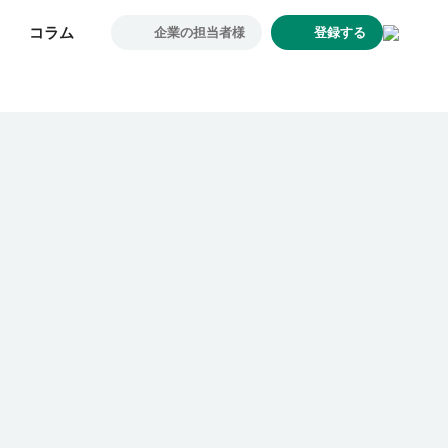
コラム
コラム
企業の担当者様
企業の担当者様
登録する
登録する
求人一覧
企業一覧
お気に入り求人
コラム
初めての方へ
コンサルタント紹介
利用者の声
よくあるご質問
会社概要
転職のご相談・登録