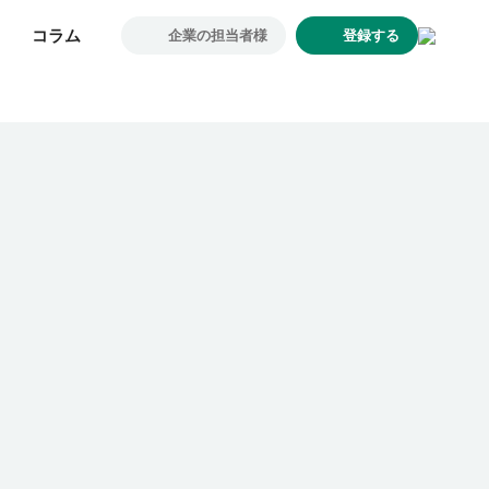
コラム
コラム
企業の担当者様
企業の担当者様
登録する
登録する
求人一覧
企業一覧
お気に入り求人
コラム
初めての方へ
コンサルタント紹介
利用者の声
よくあるご質問
会社概要
転職のご相談・登録