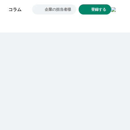
コラム
コラム
企業の担当者様
企業の担当者様
登録する
登録する
求人一覧
企業一覧
お気に入り求人
コラム
初めての方へ
コンサルタント紹介
利用者の声
よくあるご質問
会社概要
転職のご相談・登録