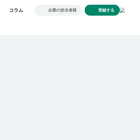
コラム
コラム
企業の担当者様
企業の担当者様
登録する
登録する
求人一覧
企業一覧
お気に入り求人
コラム
初めての方へ
コンサルタント紹介
利用者の声
よくあるご質問
会社概要
転職のご相談・登録