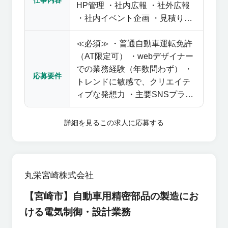
HP管理 ・社内広報 ・社外広報
・社内イベント企画 ・見積り業
務 ・新たな社内制度導入 ◎配属
≪必須≫ ・普通自動車運転免許
部署について 企画部管理課 15
（AT限定可） ・webデザイナー
名（女性5名、男性10名、30代
での業務経験（年数問わず） ・
～50代活躍中）
応募要件
トレンドに敏感で、クリエイテ
ィブな発想力 ・主要SNSプラッ
トフォーム（IG, FB, X,
youtube）の運用知識 ≪歓迎≫
詳細を見る
この求人に応募する
・コミュニケーションが円滑に
とれる方 ・一緒に新しい取り組
みを行ってくれる方
丸栄宮崎株式会社
【宮崎市】自動車用精密部品の製造にお
ける電気制御・設計業務