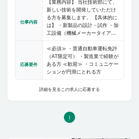
【業務内容】 当社技術部にて、
新しい技術を開発していただけ
る方を募集します。 【具体的に
仕事内容
は】 ・新製品の設計・試作 ・加
工設備（機械メーカータイアッ
プ）や装置の開発 ・加工開発、
≪必須≫ ・普通自動車運転免許
検証・解析 ※自動化に向けての
（AT限定可） ・製造業で経験が
ロボット開発・自社開発、どこ
ある方 ≪歓迎≫ ・コミュニケー
にもないような装置・設備の開
応募要件
ションが円滑にとれる方
発、コスト削減につながるよう
な取り組みを行っております。
◎配属部署について 技術部 30
詳細を見る
この求人に応募する
名（20代～30代活躍中）
1