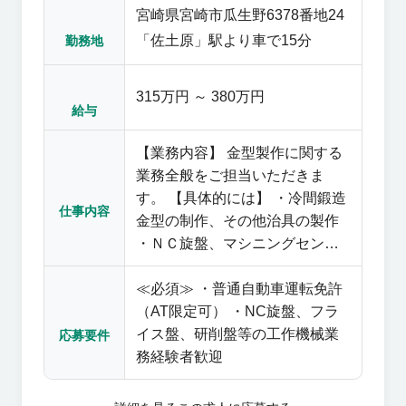
宮崎県宮崎市瓜生野6378番地24
「佐土原」駅より車で15分
勤務地
315万円 ～ 380万円
給与
【業務内容】 金型製作に関する
業務全般をご担当いただきま
す。 【具体的には】 ・冷間鍛造
仕事内容
金型の制作、その他治具の製作
・ＮＣ旋盤、マシニングセン
タ、研削盤、放電加工機などの
≪必須≫ ・普通自動車運転免許
機械のオペレーション ※機械操
（AT限定可） ・NC旋盤、フラ
作、測定、出荷など一連の流れ
イス盤、研削盤等の工作機械業
をお任せします
応募要件
務経験者歓迎