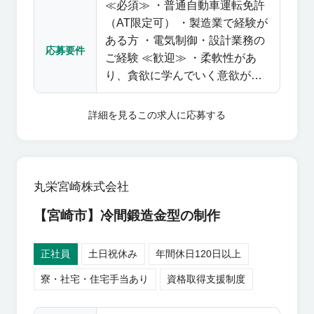
≪必須≫ ・普通自動車運転免許
御1名、設計1名在籍
（AT限定可） ・製造業で経験が
ある方 ・電気制御・設計業務の
応募要件
ご経験 ≪歓迎≫ ・柔軟性があ
り、貪欲に学んでいく意欲があ
る方 ・円滑なコミュニケーショ
ンが図れる方
詳細を見る
この求人に応募する
丸栄宮崎株式会社
【宮崎市】冷間鍛造金型の制作
正社員
土日祝休み
年間休日120日以上
寮・社宅・住宅手当あり
資格取得支援制度