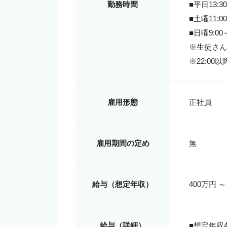
勤務時間
■平日13:30
■土曜11:00
■日曜9:00～
※生徒さん
※22:0
雇用形態
雇用期間の定め
無
給与（想定年収）
400万円 ～
給与（詳細）
■想定年収4