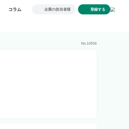
コラム
コラム
企業の担当者様
企業の担当者様
登録する
登録する
求人一覧
企業一覧
お気に入り求人
No.
10556
コラム
初めての方へ
コンサルタント紹介
利用者の声
よくあるご質問
会社概要
転職のご相談・登録