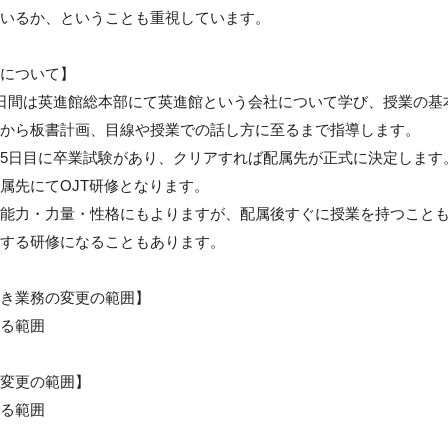
いるか、ということも重視しています。

について】

日間は英進館総本部にて英進館という会社について学び、授業の基
から板書計画、目線や授業での話し方に至るまで指導します。

5日目に卒業試験があり、クリアすれば配属先が正式に決定します。
属先にてOJT研修となります。

能力・力量・性格にもよりますが、配属後すぐに授業を持つことも
する研修になることもあります。

き業務の変更の範囲】

る範囲

変更の範囲】

る範囲