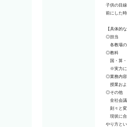
子供の目線
前にした時
【具体的な
◎担当

　各教場の
◎教科

　国・算・
　※実力に
◎業務内容

　授業およ
◎その他

　全社会議
　刻々と変
　現状に合
やり方とい