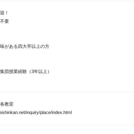
迎！

不要

味がある四大卒以上の方

集団授業経験（3年以上）

各教室

eishinkan.net/inquiry/place/index.html