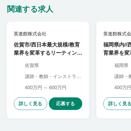
関連する求人
英進館株式会社
英進館株式
佐賀市/西日本最大規模/教育
福岡県内//
業界を変革するリーティング
育業界を変
企業/講師（免許不要）
要）
佐賀県
福岡県
講師・教師・インストラク
講師・
ター
ター
400万円 ～ 600万円
400万円
詳しく見る
応募する
詳しく見