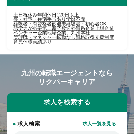
土日祝休み
年間休日120日以上
寮・社宅・住宅手当あり
学歴不問
経験者・有資格者歓迎
未経験者・初心者OK
語学力が必要
第二新卒歓迎
外資系企業
上場企業
ベンチャー企業
地場企業、九州本社
管理職・マネジャー
転勤なし
資格取得支援制度
育児休暇実績あり
九州の転職エージェントなら
リクパーキャリア
●
求人検索
求人一覧を見る