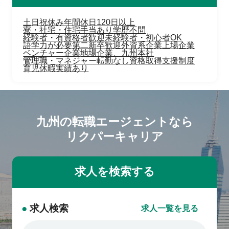
土日祝休み
年間休日120日以上
寮・社宅・住宅手当あり
学歴不問
経験者・有資格者歓迎
未経験者・初心者OK
語学力が必要
第二新卒歓迎
外資系企業
上場企業
ベンチャー企業
地場企業、九州本社
管理職・マネジャー
転勤なし
資格取得支援制度
育児休暇実績あり
九州の転職エージェントなら
リクパーキャリア
●
求人検索
求人一覧を見る