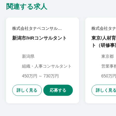
関連する求人
株式会社タナベコンサルテ
株式会社タ
ィンググループ
ィンググル
新潟市/HRコンサルタント
東京/人材
ト（研修事
新潟県
東京都
組織・人事コンサルタント
営業事
組織・
ト,営業
450万円 ～ 730万円
650万円
タント
詳しく見る
応募する
詳しく見