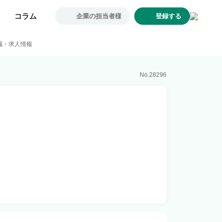
コラム
コラム
企業の担当者様
企業の担当者様
登録する
登録する
求人一覧
職・求人情報
企業一覧
お気に入り求人
No.
28296
コラム
初めての方へ
コンサルタント紹介
利用者の声
よくあるご質問
会社概要
転職のご相談・登録