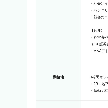
・社会にイ
・ハングリ
・顧客のニ
【歓迎】

・経営者や
（EX:証
・M&Aア
勤務地
<福岡オフィ
・JR・地
・転勤：本