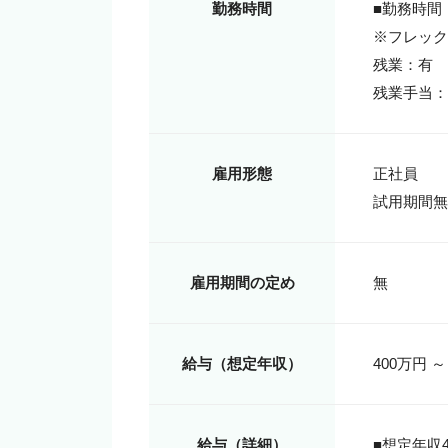
勤務時間
■勤務時間：9
※フレック
残業：有

残業手当：
雇用形態
正社員

試用期間無
雇用期間の定め
無
給与（想定年収）
400万円 ～
給与（詳細）
■想定年収40