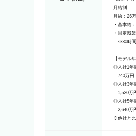
月給制

月給：26万
・基本給：2
・固定残業代
　※30時
【モデル年
◎入社1年
　740万
◎入社3年
　1,520
◎入社5年
　2,640
※他社と比