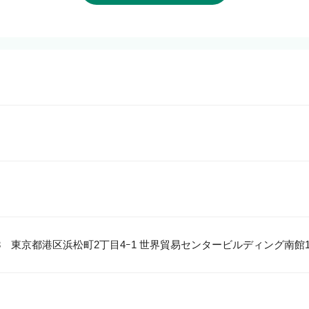
013　東京都港区浜松町2丁目4ｰ1 世界貿易センタービルディング南館1