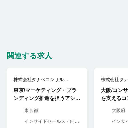
関連する求人
株式会社タナベコンサルテ
株式会社タ
ィンググループ
ィンググル
東京/マーケティング・ブラ
大阪/コン
ンディング推進を担うアシス
を支えるコ
タント
ト
東京都
大阪府
インサイドセールス・内勤
インサ
営業,営業事務・アシスタ
営業,