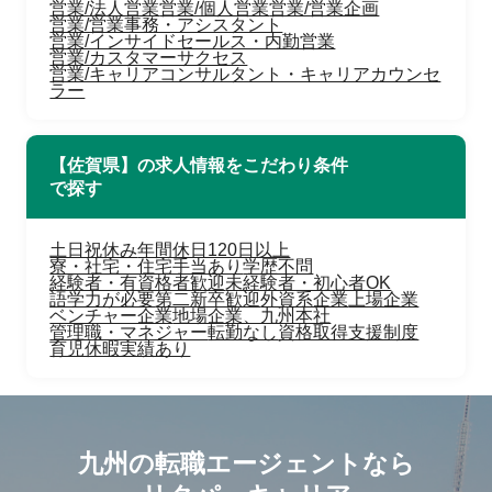
営業/法人営業
営業/個人営業
営業/営業企画
営業/営業事務・アシスタント
営業/インサイドセールス・内勤営業
営業/カスタマーサクセス
営業/キャリアコンサルタント・キャリアカウンセ
ラー
【佐賀県】の求人情報をこだわり条件
で探す
土日祝休み
年間休日120日以上
寮・社宅・住宅手当あり
学歴不問
経験者・有資格者歓迎
未経験者・初心者OK
語学力が必要
第二新卒歓迎
外資系企業
上場企業
ベンチャー企業
地場企業、九州本社
管理職・マネジャー
転勤なし
資格取得支援制度
育児休暇実績あり
九州の転職エージェントなら