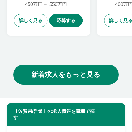
ント,カスタマーサクセス,
ント,カ
450万円 ～ 550万円
400万円
営業企画,財務・会計コン
営業企
サルタント
サルタ
詳しく見る
応募する
詳しく見
新着求人をもっと見る
【佐賀県/営業】の求人情報を職種で探
す