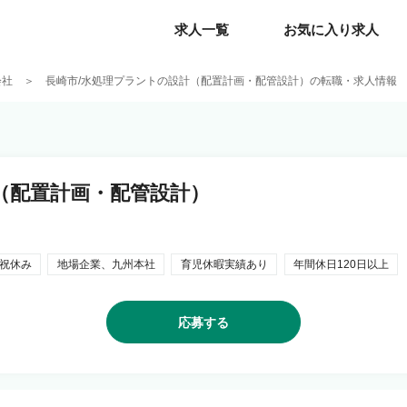
求人一覧
求人一覧
お気に入り求人
お気に入り求人
会社
長崎市/水処理プラントの設計（配置計画・配管設計）の転職・求人情報
（配置計画・配管設計）
祝休み
地場企業、九州本社
育児休暇実績あり
年間休日120日以上
応募する