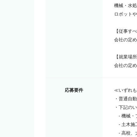
機械・水処
ロボットや
【従事すべ
会社の定め
【就業場所
会社の定め
応募要件
≪いずれも
・普通自動
・下記のい
　- 機械
　- 土木
　- 高校