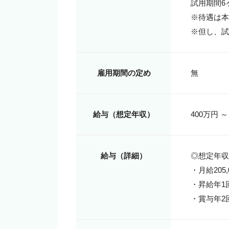
試用期間6ヶ
※待遇は本
※但し、試
雇用期間の定め
無
給与（想定年収）
400万円 ～
給与（詳細）
◎想定年収4
・月給205,0
・昇給年1回
・賞与年2