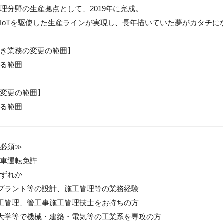
理分野の生産拠点として、2019年に完成。

IoTを駆使した生産ラインが実現し、長年描いていた夢がカタチにな
き業務の変更の範囲】

る範囲

変更の範囲】

る範囲
必須≫

車運転免許

ずれか

・プラント等の設計、施工管理等の業務経験

施工管理、管工事施工管理技士をお持ちの方

、大学等で機械・建築・電気等の工業系を専攻の方
