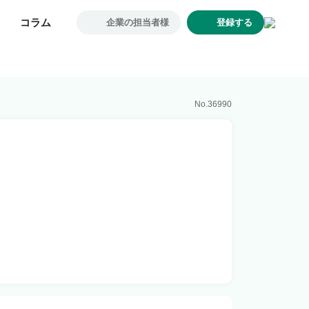
コラム
コラム
企業の担当者様
企業の担当者様
登録する
登録する
求人一覧
企業一覧
お気に入り求人
No.
36990
コラム
初めての方へ
コンサルタント紹介
利用者の声
よくあるご質問
会社概要
転職のご相談・登録