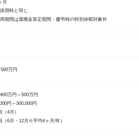
月

採用時と同じ

用期間は退職金算定期間・慶弔時の特別休暇対象外
 500万円
00万円～500万円

00円～300,000円

（4月）

回（6月・12月※平均4ヶ月/年）