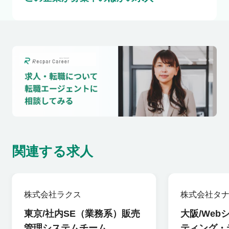
関連する求人
株式会社ラクス
株式会社タ
ィンググル
東京/社内SE（業務系）販売
大阪/We
管理システムチーム
ティング・