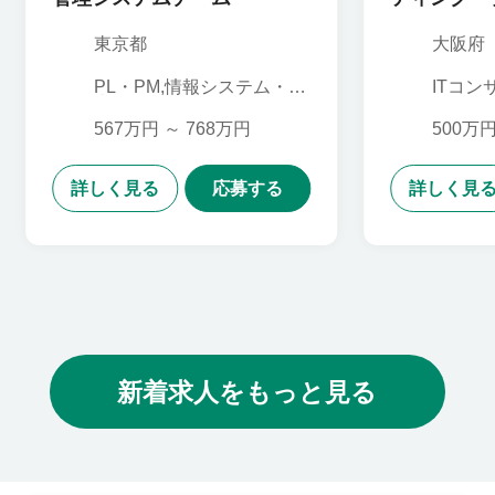
東京都
大阪府
PL・PM,情報システム・社
ITコン
内SE,SE
ニア,P
エンテ
567万円 ～ 768万円
500万円
ム・社内
コンサル
詳しく見る
応募する
詳しく見
新着求人をもっと見る