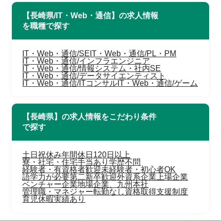
【長崎県/IT・Web・通信】の求人情報
を職種で探す
IT・Web・通信/SE
IT・Web・通信/PL・PM
IT・Web・通信/インフラエンジニア
IT・Web・通信/情報システム・社内SE
IT・Web・通信/データサイエンティスト
IT・Web・通信/ITコンサル
IT・Web・通信/ゲーム
【長崎県】の求人情報をこだわり条件
で探す
土日祝休み
年間休日120日以上
寮・社宅・住宅手当あり
学歴不問
経験者・有資格者歓迎
未経験者・初心者OK
語学力が必要
第二新卒歓迎
外資系企業
上場企業
ベンチャー企業
地場企業、九州本社
管理職・マネジャー
転勤なし
資格取得支援制度
育児休暇実績あり