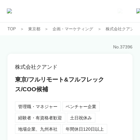
TOP
東京都
企画・マーケティング
株式会社クアンド
求人一覧
No.
37396
企業一覧
株式会社クアンド
お気に入り求人
東京/フルリモート&フルフレック
ス/COO候補
コラム
管理職・マネジャー
ベンチャー企業
初めての方へ
経験者・有資格者歓迎
土日祝休み
地場企業、九州本社
年間休日120日以上
コンサルタント紹介