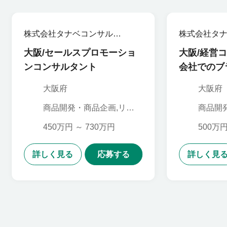
株式会社タナベコンサルテ
株式会社タ
ィンググループ
ィンググル
大阪/セールスプロモーショ
大阪/経営
ンコンサルタント
会社でのブ
大阪府
大阪府
商品開発・商品企画,リサ
商品開
ーチ・データ分析,マーケ
ーチ・
ティング,法人営業
ティング
450万円 ～ 730万円
500万円
ンサル
詳しく見る
応募する
詳しく見