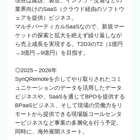
現在は建設、製造、インフラ・交通などの
業界向けのSaaS（クラウド経由のソフトウ
ェアを提供）ビジネス。

マルチバーティカルSaaSなので、新規マー
ケットの探索と拡大を絶えず繰り返しなが
ら売上成長を実現する。T2D3のT2（1億円
→3億円→9億円）を目指す。

◎2025～2026年

SynQRemoteを介してやり取りされたコミ
ュニケーションのデータを活用したデータ
ビジネスや、SaaSを通じてBPOを提供する
BPaaSビジネス、そして現場の労働力をリ
モートから提供できる現場版コールセンタ
ービジネスなど事業の多層化を行う予定。

同時に、海外展開スタート。
