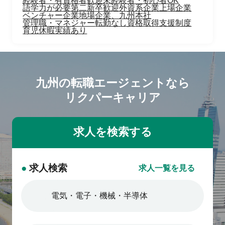
経験者・有資格者歓迎
未経験者・初心者OK
語学力が必要
第二新卒歓迎
外資系企業
上場企業
ベンチャー企業
地場企業、九州本社
管理職・マネジャー
転勤なし
資格取得支援制度
育児休暇実績あり
九州の転職エージェントなら
リクパーキャリア
●
求人検索
求人一覧を見る