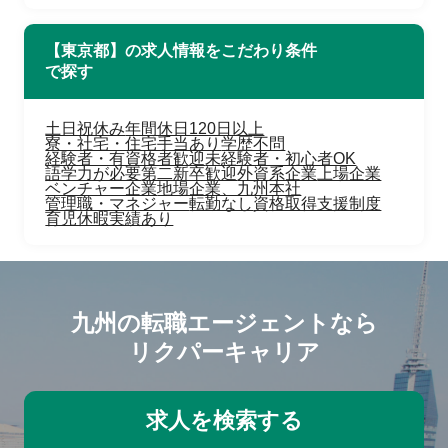
【東京都】の求人情報をこだわり条件
で探す
土日祝休み
年間休日120日以上
寮・社宅・住宅手当あり
学歴不問
経験者・有資格者歓迎
未経験者・初心者OK
語学力が必要
第二新卒歓迎
外資系企業
上場企業
ベンチャー企業
地場企業、九州本社
管理職・マネジャー
転勤なし
資格取得支援制度
育児休暇実績あり
九州の転職エージェントなら
リクパーキャリア