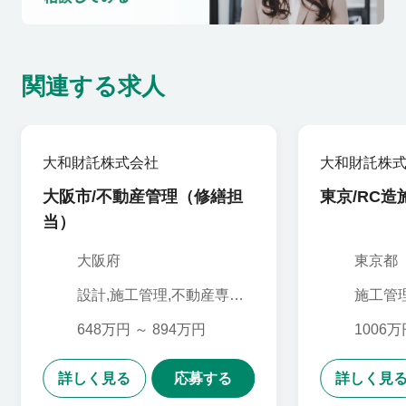
関連する求人
大和財託株式会社
大和財託株
大阪市/不動産管理（修繕担
東京/RC造
当）
大阪府
東京都
設計,施工管理,不動産専門
施工管
職,セールス・サポートエ
ンジニア
648万円 ～ 894万円
1006万
詳しく見る
応募する
詳しく見