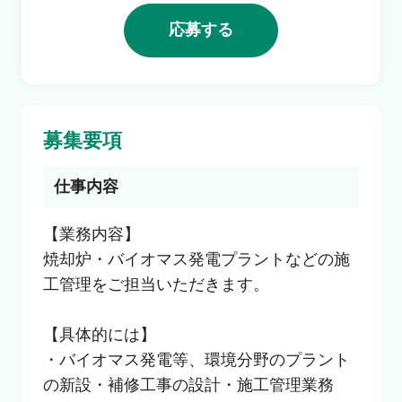
利用者の声
応募する
よくあるご質問
募集要項
会社概要
仕事内容
転職のご相談・登録
【業務内容】

焼却炉・バイオマス発電プラントなどの施
工管理をご担当いただきます。

企業の担当者様
【具体的には】

・バイオマス発電等、環境分野のプラント
の新設・補修工事の設計・施工管理業務
