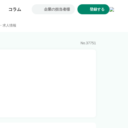
コラム
コラム
企業の担当者様
企業の担当者様
登録する
登録する
求人一覧
職・求人情報
企業一覧
お気に入り求人
No.
37751
コラム
初めての方へ
コンサルタント紹介
利用者の声
よくあるご質問
会社概要
転職のご相談・登録