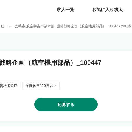
求人一覧
求人一覧
お気に入り求人
お気に入り求人
会社
宮崎市/航空宇宙事業本部_設備戦略企画（航空機用部品）_100447の転
略企画（航空機用部品）_100447
資格者歓迎
年間休日120日以上
応募する