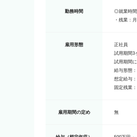
勤務時間
◎就業時間8:
・残業：月2
雇用形態
正社員

試用期間3ヶ
試用期間に
給与形態：
想定給与：30
固定残業：
雇用期間の定め
無
給与（想定年収）
500万円 ～