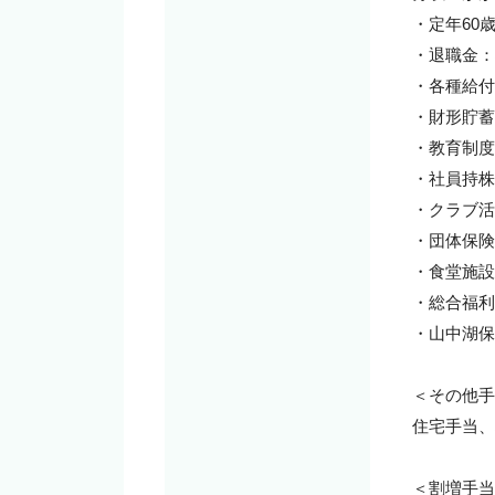
・定年60
・退職金：
・各種給付
・財形貯蓄

・教育制度
・社員持株
・クラブ活
・団体保険

・食堂施設
・総合福利
・山中湖保
＜その他手
住宅手当、
＜割増手当