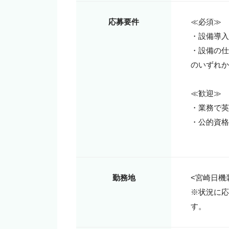
応募要件
≪必須≫

・設備導入
・設備の仕
のいずれか
≪歓迎≫

・業務で英
・公的資格
勤務地
<宮崎日機装
※状況に応
す。