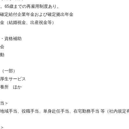
歳。65歳までの再雇用制度あり。

確定給付企業年金および確定拠出年金

金（結婚祝金、出産祝金等）

・資格補助

会

動

（一部）

厚生サービス

養所　ほか

当＞

地域手当、役職手当、単身赴任手当、在宅勤務手当 等（社内規定有
＞
