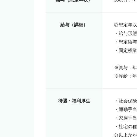
給与（詳細）
◎想定年収
・給与形態
・想定給与：3
・固定残業
※賞与：年2
※昇給：年
待遇・福利厚生
・社会保険
・通勤手当
・家族手当：
・社宅の種
分以上かか