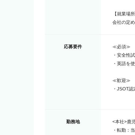
【就業場所
会社の定め
応募要件
≪必須≫

・安全性試
・英語を使
≪歓迎≫

・JSOT
勤務地
<本社>鹿児
・転勤：当