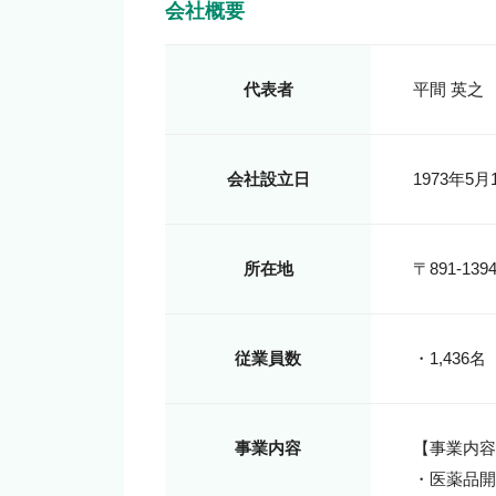
会社概要
代表者
平間 英之
会社設立日
1973年5月
所在地
〒891-1
従業員数
・1,436
事業内容
【事業内容
・医薬品開