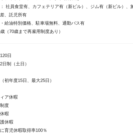
： 社員食堂有、カフェテリア有（新ビル）、ジム有（新ビル）、施
差、託児所有

・給油特別価格、駐車場無料、通勤バス有

5歳（70歳まで再雇用制度あり）
20日

2日制（土日）

（初年度15日、最大25日）

ィア休暇

制度

休暇

護休暇

に育児休暇取得率100％