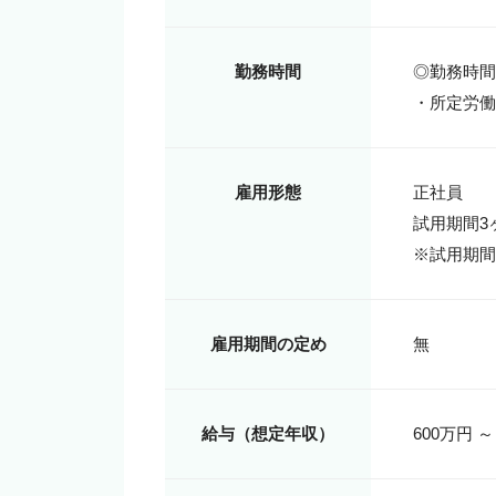
勤務時間
◎勤務時間8:
・所定労働
雇用形態
正社員

試用期間3ヶ
※試用期間
雇用期間の定め
無
給与（想定年収）
600万円 ～