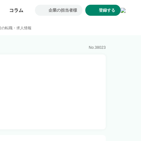
コラム
コラム
企業の担当者様
企業の担当者様
登録する
登録する
求人一覧
者の転職・求人情報
企業一覧
お気に入り求人
No.
38023
コラム
初めての方へ
コンサルタント紹介
利用者の声
よくあるご質問
会社概要
転職のご相談・登録