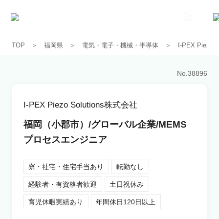
TOP
福岡県
電気・電子・機械・半導体
I-PEX Piezo
求人一覧
No.
38896
企業一覧
I-PEX Piezo Solutions株式会社
お気に入り求人
福岡（小郡市）/グローバル企業/MEMS
プロセスエンジニア
コラム
寮・社宅・住宅手当あり
転勤なし
初めての方へ
経験者・有資格者歓迎
土日祝休み
育児休暇実績あり
年間休日120日以上
コンサルタント紹介