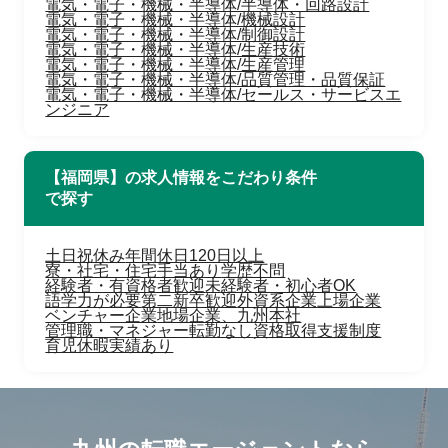
電気・電子・機械・半導体/半導体・回路設計
電気・電子・機械・半導体/機械設計
電気・電子・機械・半導体/制御設計
電気・電子・機械・半導体/生産技術
電気・電子・機械・半導体/生産管理
電気・電子・機械・半導体/品質管理・品質保証
電気・電子・機械・半導体/セールス・サービスエ
ンジニア
【福岡県】の求人情報をこだわり条件
で探す
土日祝休み
年間休日120日以上
寮・社宅・住宅手当あり
学歴不問
経験者・有資格者歓迎
未経験者・初心者OK
語学力が必要
第二新卒歓迎
外資系企業
上場企業
ベンチャー企業
地場企業、九州本社
管理職・マネジャー
転勤なし
資格取得支援制度
育児休暇実績あり