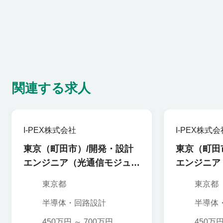
関連する求人
I-PEX株式会社
I-PEX株式会
東京（町田市）/開発・設計
東京（町田
エンジニア（光通信モジュー
エンジニア
ル・トランシーバー開発）
ログ回路設
東京都
東京都
半導体・回路設計
半導体
450万円 ～ 700万円
450万円