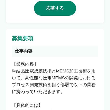
利用者の声
応募する
よくあるご質問
募集要項
会社概要
仕事内容
転職のご相談・登録
【業務内容】

単結晶圧電成膜技術とMEMS加工技術を用
いて、高性能な圧電MEMSの開発における
企業の担当者様
プロセス開発技術を担う部署で以下の業務
に携わっていただきます。

【具体的には】
