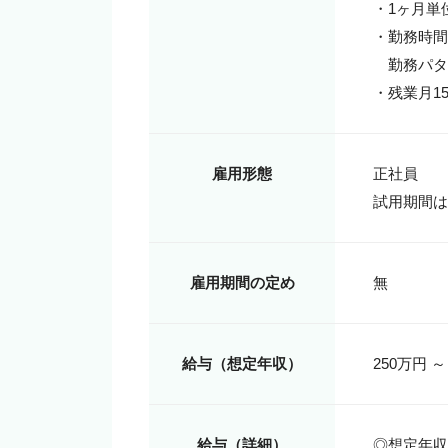
・1ヶ月単
・勤務時間9:
　勤務パターン
・残業月15
雇用形態
正社員

試用期間は
雇用期間の定め
無
給与（想定年収）
250万円 ～
給与（詳細）
◎想定年収2