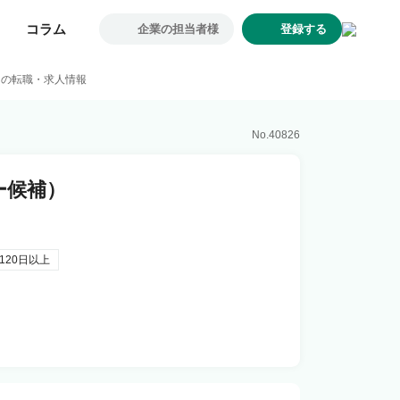
コラム
コラム
企業の担当者様
企業の担当者様
登録する
登録する
求人一覧
）の転職・求人情報
企業一覧
お気に入り求人
No.
40826
コラム
ー候補）
初めての方へ
コンサルタント紹介
利用者の声
120日以上
よくあるご質問
会社概要
転職のご相談・登録