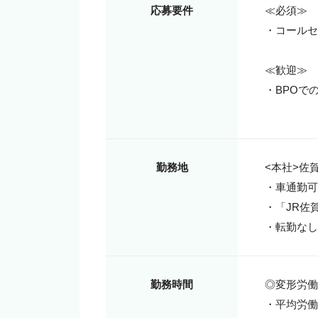
応募要件
≪必須≫

・コールセ
≪歓迎≫

・BPOで
勤務地
<本社>佐賀
・車通勤可

・「JR佐賀
・転勤なし
勤務時間
◎変形労働
・平均労働