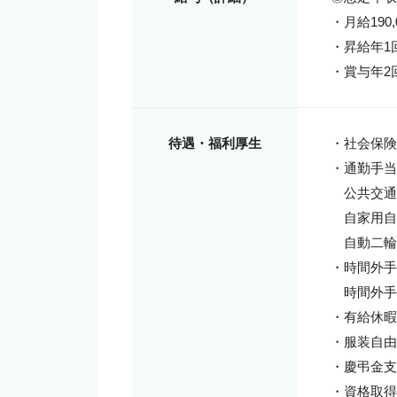
・月給190,0
・昇給年1回
・賞与年2
待遇・福利厚生
・社会保険
・通勤手当

　公共交通機
　自家用自動
　自動二輪
・時間外手
　時間外手
・有給休暇取
・服装自由

・慶弔金支
・資格取得