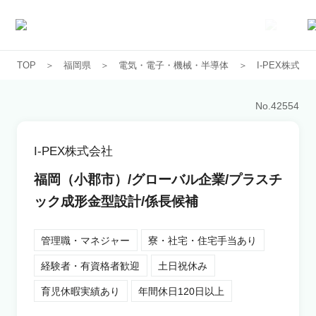
TOP
福岡県
電気・電子・機械・半導体
I-PEX株式会
求人一覧
No.
42554
企業一覧
I-PEX株式会社
お気に入り求人
福岡（小郡市）/グローバル企業/プラスチ
ック成形金型設計/係長候補
コラム
管理職・マネジャー
寮・社宅・住宅手当あり
初めての方へ
経験者・有資格者歓迎
土日祝休み
育児休暇実績あり
年間休日120日以上
コンサルタント紹介