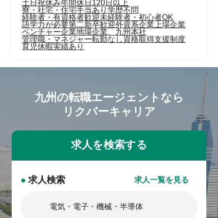
土日祝休み
年間休日120日以上
寮・社宅・住宅手当あり
学歴不問
経験者・有資格者歓迎
未経験者・初心者OK
語学力が必要
第二新卒歓迎
外資系企業
上場企業
ベンチャー企業
地場企業、九州本社
管理職・マネジャー
転勤なし
資格取得支援制度
育児休暇実績あり
九州の転職エージェントなら
リクパーキャリア
●
求人検索
求人一覧を見る