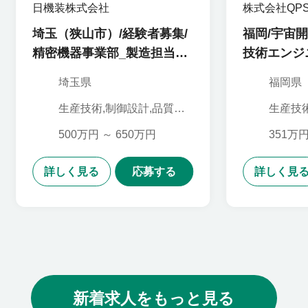
日機装株式会社
株式会社QP
埼玉（狭山市）/経験者募集/
福岡/宇宙
精密機器事業部_製造担当
技術エンジ
（電気）（水質調整システ
埼玉県
福岡県
ム）_103544
生産技術,制御設計,品質管
生産技
理・品質保証
500万円 ～ 650万円
351万円
詳しく見る
応募する
詳しく見
新着求人をもっと見る