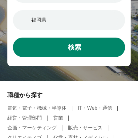
検索
職種から探す
電気・電子・機械・半導体
IT・Web・通信
経営・管理部門
営業
企画・マーケティング
販売・サービス
クリエイティブ
化学・素材・メディカル