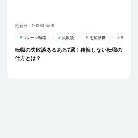
更新日
2026/04/06
Uターン転職
失敗談
志望動機
転職活動
転職の失敗談あるある7選！後悔しない転職の
仕方とは？