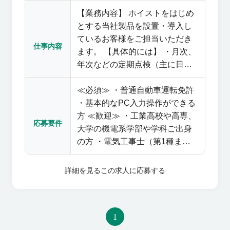
までの期間は短くて1年～、長く
【業務内容】 ホイストをはじめ
て2～3年程度となり、納期が長
とする当社製品を設置・導入し
いため、残業時間は月20時間程
ているお客様をご担当いただき
度と少なめです。 ◎国内外で評
仕事内容
ます。 【具体的には】 ・月次、
価を得ている当社の製品をさら
年次などの定期点検（主に日帰
に広めるべく、開発業務の強化
り出張） ・点検に伴う修理、部
を図っていただきたいと考えて
≪必須≫ ・普通自動車運転免許
品交換の提案 ・急な不具合など
います。
・基本的なPC入力操作ができる
トラブル対応、現地調査（夜間
方 ≪歓迎≫ ・工業高校や高専、
作業はほとんど無し） ・社内業
応募要件
大学の機電系学部や学科ご出身
務（点検後の報告書・見積書の
の方 ・電気工事士（第1種また
作成など） 【未経験OK】 ホイ
は第2種） ・床上操作式クレー
スト製造工程の細かな技術、組
ン資格 ・玉掛け技能資格 ・高所
立・分解について学び、実際の
詳細を見る
この求人に応募する
作業に抵抗がない方 ・土日出勤
現場で必要なスキルをイチから
に抵抗がない方（平日に必ず代
習得できます。 配属後も現場で
休を取得していただきます）
のOJTを通して徐々に成長が可
1
能。 多くの先輩社員も未経験か