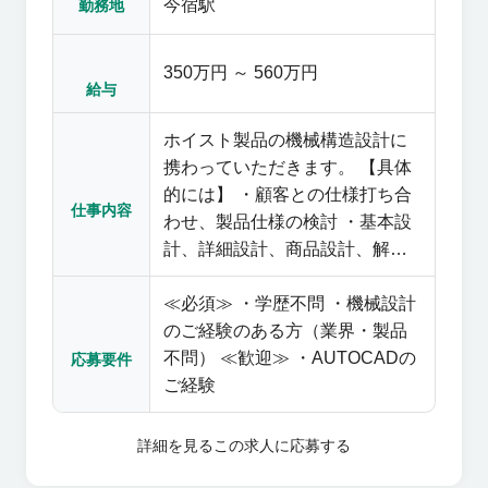
今宿駅
勤務地
350万円 ～ 560万円
給与
ホイスト製品の機械構造設計に
携わっていただきます。 【具体
的には】 ・顧客との仕様打ち合
仕事内容
わせ、製品仕様の検討 ・基本設
計、詳細設計、商品設計、解
析、評価・実験 【組織構成】 ホ
≪必須≫ ・学歴不問 ・機械設計
イスト設計課（19名/機械設計4
のご経験のある方（業界・製品
人、電気設計4人、ソフト部分1
不問） ≪歓迎≫ ・AUTOCADの
名） 今回は育成を視野に入れた
応募要件
ご経験
採用です。 【業務の特色】 ◎約
7割がオーダー品となるため、直
接お客様と打ち合わせし、部品
詳細を見る
この求人に応募する
の選定から基本設計・試作・評