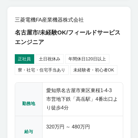
価・改良まで一貫して携わりま
す。 ◎電気ホイストは10tや20t
もある重量物を持ちあげて移動
三菱電機FA産業機器株式会社
させる機械であり、信頼性と安
名古屋市/未経験OK/フィールドサービス
全性が求められる機械です。 操
作の安全性に考慮し、作業に支
エンジニア
障がでない制御設計、落下・滑
る・暴走しないよう配慮した制
正社員
土日祝休み
年間休日120日以上
御設計、作業者の操作しやすさ
寮・社宅・住宅手当あり
未経験者・初心者OK
を考えた感覚的な制御設計を行
う必要があります。 様々な注意
点がある分、自身が設計したも
愛知県名古屋市東区東桜1-4-3
のが製品化された際や、改善に
市営地下鉄「高岳駅」4番出口よ
より作業効率の向上に貢献でき
勤務地
り徒歩4分
た際に非常に大きなやりがいを
感じることができます。 ◎全国
エリア管轄のため、出張を伴う
320万円 ～ 480万円
給与
場合があります。 ◎製品化する