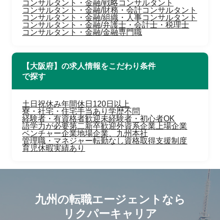
コンサルタント・金融/戦略コンサルタント
コンサルタント・金融/財務・会計コンサルタント
コンサルタント・金融/組織・人事コンサルタント
コンサルタント・金融/弁護士・会計士・税理士
コンサルタント・金融/金融専門職
【大阪府】の求人情報をこだわり条件
で探す
土日祝休み
年間休日120日以上
寮・社宅・住宅手当あり
学歴不問
経験者・有資格者歓迎
未経験者・初心者OK
語学力が必要
第二新卒歓迎
外資系企業
上場企業
ベンチャー企業
地場企業、九州本社
管理職・マネジャー
転勤なし
資格取得支援制度
育児休暇実績あり
九州の転職エージェントなら
リクパーキャリア