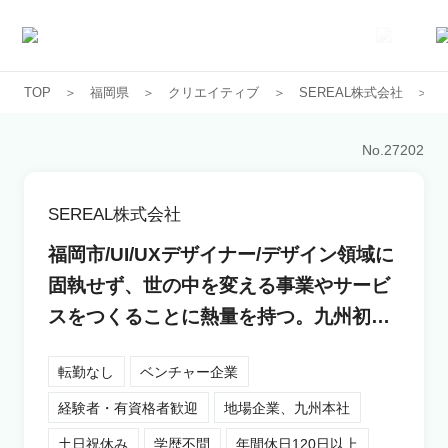
TOP
福岡県
クリエイティブ
SEREAL株式会社
求人一覧
No.
27202
企業一覧
SEREAL株式会社
お気に入り求人
福岡市/UI/UXデザイナー/デザイン領域に
固執せず、世の中を変える事業やサービ
コラム
スをつくることに熱量を持つ。九州初ス
タートアップスタジオ事業
初めての方へ
転勤なし
ベンチャー企業
経験者・有資格者歓迎
地場企業、九州本社
コンサルタント紹介
土日祝休み
学歴不問
年間休日120日以上