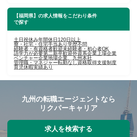
【福岡県】の求人情報をこだわり条件
で探す
土日祝休み
年間休日120日以上
寮・社宅・住宅手当あり
学歴不問
経験者・有資格者歓迎
未経験者・初心者OK
語学力が必要
第二新卒歓迎
外資系企業
上場企業
ベンチャー企業
地場企業、九州本社
管理職・マネジャー
転勤なし
資格取得支援制度
育児休暇実績あり
九州の転職エージェントなら
リクパーキャリア