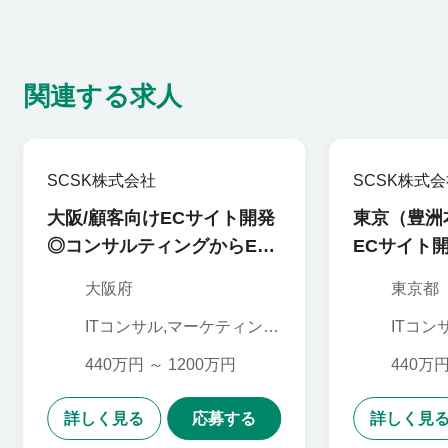
関連する求人
SCSK株式会社
SCSK株式
大阪/顧客向けECサイト開発
東京（豊洲
◎コンサルティングからEC
ECサイト
製品の導入～保守まで＜
ィングから
大阪府
東京都
0339CXM＞
保守まで＜0
ITコンサル,マーケティン
ITコン
グ,PL・PM,デザイナー
グ,PL
（Web・ゲーム関連）,SE
（Web
440万円 ～ 1200万円
440万円
詳しく見る
応募する
詳しく見