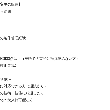
変更の範囲】

る範囲
の製作管理経験

EIC600点以上（英語での業務に抵抗感のない方）

技術者1級

物像≫

に対応できる方（通訳あり）

の技術・技能に精通した方

化の受入れ可能な方