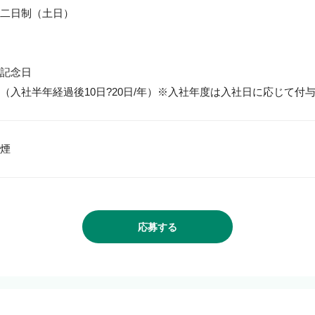
二日制（土日）

記念日

（入社半年経過後10日?20日/年）※入社年度は入社日に応じて付
応募する