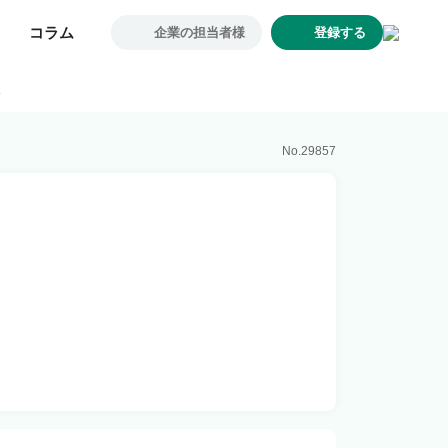
コラム
コラム
企業の担当者様
企業の担当者様
登録する
登録する
求人一覧
報
企業一覧
お気に入り求人
No.
29857
コラム
初めての方へ
コンサルタント紹介
利用者の声
よくあるご質問
会社概要
転職のご相談・登録