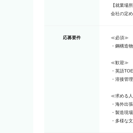
【就業場所
会社の定め
応募要件
≪必須≫

・鋼構造物
≪歓迎≫

・英語TO
・溶接管理
≪求める人
・海外出張
・製造現場
・多様な文