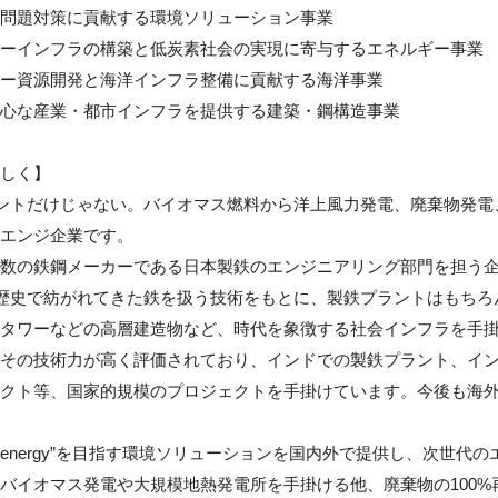
問題対策に貢献する環境ソリューション事業

ーインフラの構築と低炭素社会の実現に寄与するエネルギー事業

ー資源開発と海洋インフラ整備に貢献する海洋事業

心な産業・都市インフラを提供する建築・鋼構造事業

しく】

ントだけじゃない。バイオマス燃料から洋上風力発電、廃棄物発電
エンジ企業です。

数の鉄鋼メーカーである日本製鉄のエンジニアリング部門を担う企
の歴史で紡がれてきた鉄を扱う技術をもとに、製鉄プラントはもち
タワーなどの高層建造物など、時代を象徴する社会インフラを手掛
その技術力が高く評価されており、インドでの製鉄プラント、イ
クト等、国家的規模のプロジェクトを手掛けています。今後も海外
e to energy”を目指す環境ソリューションを国内外で提供し、次世
バイオマス発電や大規模地熱発電所を手掛ける他、廃棄物の100