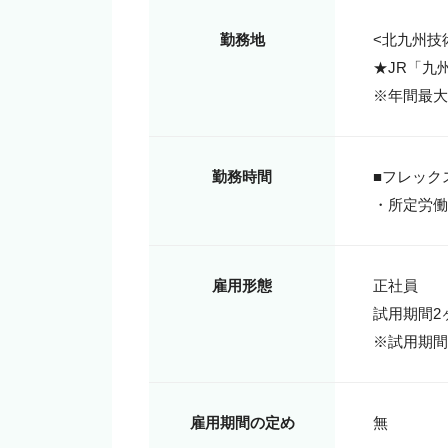
勤務地
<北九州技
★JR「九
※年間最大
勤務時間
■フレックス
・所定労働
雇用形態
正社員

試用期間2ヶ
※試用期間
雇用期間の定め
無