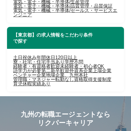
電気・電子・機械・半導体/生産管理
電気・電子・機械・半導体/品質管理・品質保証
電気・電子・機械・半導体/セールス・サービスエ
ンジニア
【東京都】の求人情報をこだわり条件
で探す
土日祝休み
年間休日120日以上
寮・社宅・住宅手当あり
学歴不問
経験者・有資格者歓迎
未経験者・初心者OK
語学力が必要
第二新卒歓迎
外資系企業
上場企業
ベンチャー企業
地場企業、九州本社
管理職・マネジャー
転勤なし
資格取得支援制度
育児休暇実績あり
九州の転職エージェントなら
リクパーキャリア