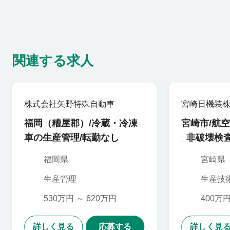
関連する求人
株式会社矢野特殊自動車
宮崎日機装
福岡（糟屋郡）/冷蔵・冷凍
宮崎市/航
車の生産管理/転勤なし
_非破壊検
福岡県
宮崎県
生産管理
生産技
保証,
530万円 ～ 620万円
400万円
詳しく見る
応募する
詳しく見