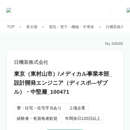
TOP
東京都
電気・電子・機械・半導体
日機装株式会
求人一覧
No.
34546
企業一覧
日機装株式会社
お気に入り求人
東京（東村山市）/メディカル事業本部_
設計開発エンジニア（ディスポ―ザブ
コラム
ル）・中堅層_100471
初めての方へ
寮・社宅・住宅手当あり
上場企業
経験者・有資格者歓迎
年間休日120日以上
コンサルタント紹介