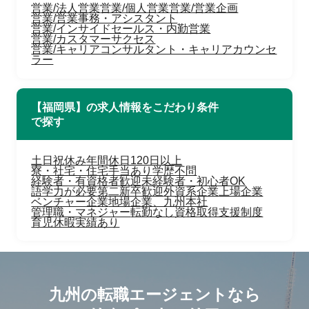
営業/法人営業
営業/個人営業
営業/営業企画
営業/営業事務・アシスタント
営業/インサイドセールス・内勤営業
営業/カスタマーサクセス
営業/キャリアコンサルタント・キャリアカウンセ
ラー
【福岡県】の求人情報をこだわり条件
で探す
土日祝休み
年間休日120日以上
寮・社宅・住宅手当あり
学歴不問
経験者・有資格者歓迎
未経験者・初心者OK
語学力が必要
第二新卒歓迎
外資系企業
上場企業
ベンチャー企業
地場企業、九州本社
管理職・マネジャー
転勤なし
資格取得支援制度
育児休暇実績あり
九州の転職エージェントなら