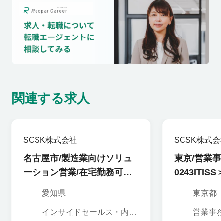
関連する求人
SCSK株式会社
SCSK株式
名古屋市/製造業向けソリュ
東京/営業事
ーション営業/在宅勤務可＜
0243ITISS
0503ITISY＞
愛知県
東京都
インサイドセールス・内勤
営業事
営業,営業事務・アシスタ
情報シ