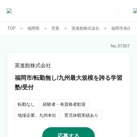
TOP
福岡県
営業
英進館株式会社
福岡市/転勤
求人一覧
No.
37357
企業一覧
英進館株式会社
お気に入り求人
福岡市/転勤無し/九州最大規模を誇る学習
塾/受付
コラム
転勤なし
経験者・有資格者歓迎
初めての方へ
地場企業、九州本社
育児休暇実績あり
コンサルタント紹介
応募する