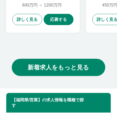
ント,カスタマーサクセス,
600万円 ～ 1200万円
450万円
営業企画,個人営業,法人営
業
詳しく見る
応募する
詳しく見
新着求人をもっと見る
【福岡県/営業】の求人情報を職種で探
す